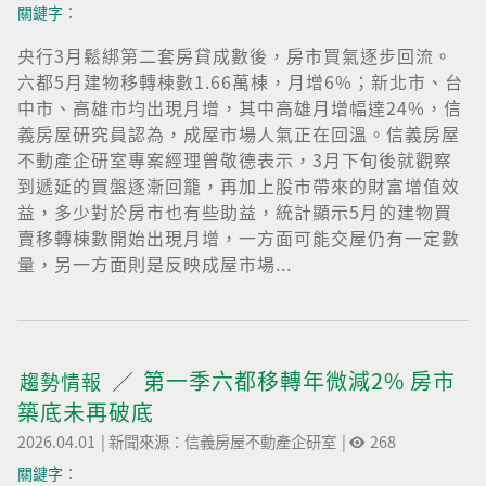
關鍵字︰
央行3月鬆綁第二套房貸成數後，房市買氣逐步回流。
六都5月建物移轉棟數1.66萬棟，月增6%；新北市、台
中市、高雄市均出現月增，其中高雄月增幅達24%，信
義房屋研究員認為，成屋市場人氣正在回溫。信義房屋
不動產企研室專案經理曾敬德表示，3月下旬後就觀察
到遞延的買盤逐漸回籠，再加上股市帶來的財富增值效
益，多少對於房市也有些助益，統計顯示5月的建物買
賣移轉棟數開始出現月增，一方面可能交屋仍有一定數
量，另一方面則是反映成屋市場...
第一季六都移轉年微減2% 房市
趨勢情報
築底未再破底
2026.04.01
|
新聞來源：信義房屋不動產企研室
|
268
關鍵字︰