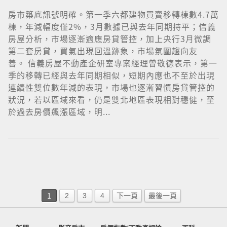
房市築底訊號明確。第一季六都建物買賣移轉棟數4.7萬
棟，年減幅度僅2%，3月數據已與去年同期持平；信義
房屋分析，市場逐漸適應房貸管控，加上央行3月微調
第二套房貸，買氣出現回溫跡象，市場氛圍趨向友
善。 信義房屋不動產企研室專案經理曾敬德表示，第一
季的移轉已經與去年同期相似，短期內應也不至於出現
連續性雙位數年減的表現，市場也逐漸習慣房貸管控的
狀況，若以區域來看，仍是雙北地區表現相對穩健，至
於過去房價飆漲區域，明...
1
2
3
4
下一頁
最後一頁