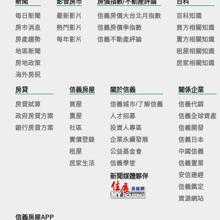
新聞
影音房市
房價指數/不動產評論
百科
每日新聞
最新影片
信義房價大台北月指數
百科知識
房市消息
熱門影片
信義房價季指數
買方相關知識
房產趨勢
每年影片
信義不動產評論
賣方相關知識
地區新聞
租屋相關知識
房地政策
居家相關知識
海外房訊
房貸
信義房屋
關於信義
關係企業
房貸試算
買屋
信義城市/了解信義
信義代銷
政府房貸方案
賣屋
人才招募
信義全球資產
銀行房貸方案
社區
投資人專區
信義開發
實價登錄
企業永續發展
信義日本
租屋
公益基金會
中國信義
居家生活
信義學堂
信義置業
安信建經
新聞媒體夥伴
信義鑑定
資源網站
信義房屋APP