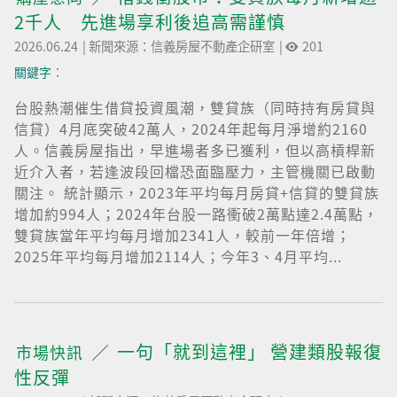
2千人 先進場享利後追高需謹慎
2026.06.24
|
新聞來源：信義房屋不動產企研室
|
201
關鍵字︰
台股熱潮催生借貸投資風潮，雙貸族（同時持有房貸與
信貸）4月底突破42萬人，2024年起每月淨增約2160
人。信義房屋指出，早進場者多已獲利，但以高槓桿新
近介入者，若逢波段回檔恐面臨壓力，主管機關已啟動
關注。 統計顯示，2023年平均每月房貸+信貸的雙貸族
增加約994人；2024年台股一路衝破2萬點達2.4萬點，
雙貸族當年平均每月增加2341人，較前一年倍增；
2025年平均每月增加2114人；今年3、4月平均...
一句「就到這裡」 營建類股報復
市場快訊
性反彈