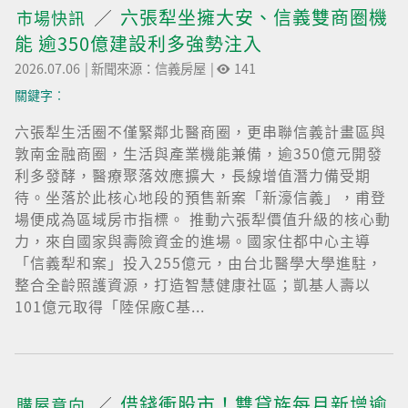
六張犁坐擁大安、信義雙商圈機
市場快訊
能 逾350億建設利多強勢注入
2026.07.06
|
新聞來源：信義房屋
|
141
關鍵字︰
六張犁生活圈不僅緊鄰北醫商圈，更串聯信義計畫區與
敦南金融商圈，生活與產業機能兼備，逾350億元開發
利多發酵，醫療聚落效應擴大，長線增值潛力備受期
待。坐落於此核心地段的預售新案「新濠信義」，甫登
場便成為區域房市指標。 推動六張犁價值升級的核心動
力，來自國家與壽險資金的進場。國家住都中心主導
「信義犁和案」投入255億元，由台北醫學大學進駐，
整合全齡照護資源，打造智慧健康社區；凱基人壽以
101億元取得「陸保廠C基...
借錢衝股市！雙貸族每月新增逾
購屋意向