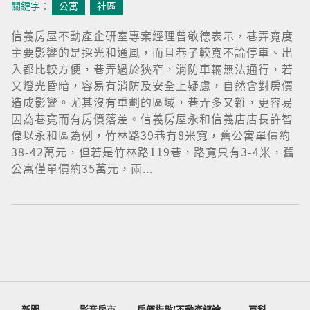
關鍵字︰
公寓
社區
信義房屋不動產企研室專案經理曾敬德表示，巷弄寬度
主要影響的是採光和通風，而且巷子較寬不論停車、出
入都比較方便，巷弄過於狹窄，消防車輛無法通行，若
又燈光昏暗，容易有消防及安全上疑慮，自然會對房價
造成影響。尤其沒有重劃的區域，巷弄多又雜，更容易
因為巷寬而有房價落差。信義房屋永和信義店店長許智
偉以永和區為例，竹林路39巷有8米寬，舊公寓單價約
38-42萬元，但若是竹林路119巷，路寬只有3-4米，舊
公寓僅單價約35萬元，兩...
新聞
影音房市
房價指數/不動產評論
百科