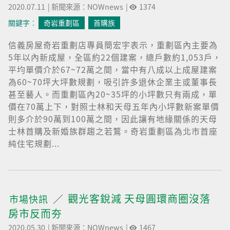
2020.07.11
|
新聞來源：NOWnews
|
1374
關鍵字︰
奇岩重劃區
首購族
信義房屋奇岩重劃店專員簡宏宇表示，重劃區內主要為
5年以內新成屋，全區約22個建案，總戶數約1,053戶，
平均單價介於67~72萬之間，當中有八成以上成屋建案
為60~70坪大坪數規劃，吸引許多退休企業主或董事長
甚至藝人。而重劃區內20~35坪的小坪數只有兩成，單
價在70萬上下，對照士林和天母五年內小坪數新案單價
則多介於90萬到100萬之間，因此讓有地緣關係的天母
士林首購及新婚族群趨之若鶩。奇岩重劃區為北市首座
純住宅規劃...
觀光客銳減 天母圓環商圈沒落
市場快訊
房市反而夯
2020.05.30
|
新聞來源：NOWnews
|
1467