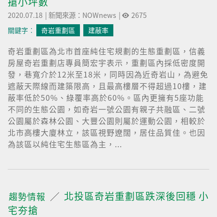
搶小坪數
2020.07.18
|
新聞來源：NOWnews
|
2675
關鍵字︰
奇岩重劃區
建蔽率
奇岩重劃區為北市首座純住宅規劃的生態重劃區，信義
房屋奇岩重劃店專員簡宏宇表示，重劃區內採低密度開
發，巷寬介於12米至18米，同時因為近奇岩山，為避免
遮蔽天際線而建築限高，且最高樓層不得超過10樓，建
蔽率低於50%、綠覆率高於60%。區內更擁有5座功能
不同的生態公園，如奇岩一號公園有親子共融區、二號
公園屬於森林公園、大豐公園則屬於運動公園，相較於
北市高樓大廈林立，該區視野遼闊，居住品質佳。也因
為該區以純住宅生態區為主，...
北投區奇岩重劃區跌深後回穩 小
趨勢情報
宅夯搶