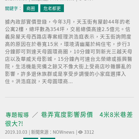
關鍵字︰
商圈
危老都更
據內政部實價登錄，今年3月，天玉街有屋齡44年的老
公寓2樓，總坪數為354坪，交易總價高達2.5億元。信
義房屋天母西路店專案經理洪浩庭表示，天玉街詢問度
高的原因在於巷寬15米，環境清幽屬於純住宅，步行3
分鐘即可到達天母圓環商圈，10分鐘可到新光三越天母
店以及華威天母影城，15分鐘內可達台北榮總或振興醫
院，生活機能完備之餘又不像大街上受商店吵雜髒亂的
影響，許多退休族群或是享受步調慢的小家庭選擇入
住。洪浩庭說，天母圓環商...
巷弄寬度影響房價 4米8米巷差
專題報導
很大?!
2019.10.03
|
新聞來源：NOWnews
|
3312