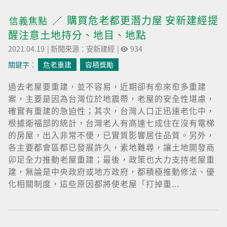
購買危老都更潛力屋 安新建經提
信義焦點
醒注意土地持分、地目、地點
2021.04.19
|
新聞來源：安新建經
|
934
關鍵字︰
危老重建
容積獎勵
過去老屋要重建，並不容易，近期卻有愈來愈多重建
案，主要是因為台灣位於地震帶，老屋的安全性堪慮，
確實有重建的急迫性；其次，台灣人口正迅速老化中，
根據衛福部的統計，台灣老人有高達七成住在沒有電梯
的房屋，出入非常不便，已實質影響居住品質。另外，
各主要都會區都已發展許久，素地難尋，讓土地開發商
卯足全力推動老屋重建；最後，政策也大力支持老屋重
建，無論是中央政府或地方政府，都積極推動修法、優
化相關制度，這些原因都將使老屋「打掉重...