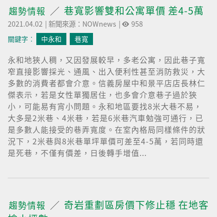
巷寬影響雙和公寓單價 差4-5萬
趨勢情報
2021.04.02
|
新聞來源：NOWnews
|
958
關鍵字︰
中永和
巷寬
永和地狹人稠，又因發展較早，多老公寓，因此巷子寬
窄直接影響採光、通風、出入便利性甚至消防救災，大
多數的消費者都會介意。信義房屋中和景平店店長林仁
傑表示，若是女性單獨居住，也多會介意巷子過於狹
小，可能易有宵小問題。永和地區要找8米大巷不易，
大多是2米巷、4米巷，若是6米巷汽車勉強可通行，已
是多數人能接受的巷弄寬度。在室內格局同樣條件的狀
況下，2米巷與8米巷單坪單價可差至4-5萬，若同時還
是死巷，不僅有價差，日後轉手增值...
奇岩重劃區房價下修止穩 在地客
趨勢情報