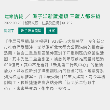
洲子洋新蘆造鎮 三蘆人都來搶
建案情報
2022.09.29
|
新聞來源：住展房屋網
|
792
關鍵字︰
洲子洋重劃區
推案
【住展房屋網/綜合報導】928房市大檔將至，今年新北
市推案備受關注，尤以沿新北大都會公園沿線的推案最
熱鬧，包含二重重劃區延伸至洲子洋重劃區的綠帶生活
圈，其中光是二重重劃區，據悉到年底前推案量將超過
600億元，其中不乏看好「新北第二行政中心」的後續
潛力，以及位於洲子洋重劃區內的新蘆特區，陸續有系
列指標造鎮推案。 雙北最受矚目的重大建設，為今年初
剛動工，位於捷運先嗇宮站旁的「新北第二行政中
心」，未來警察局、衛生局、交通...