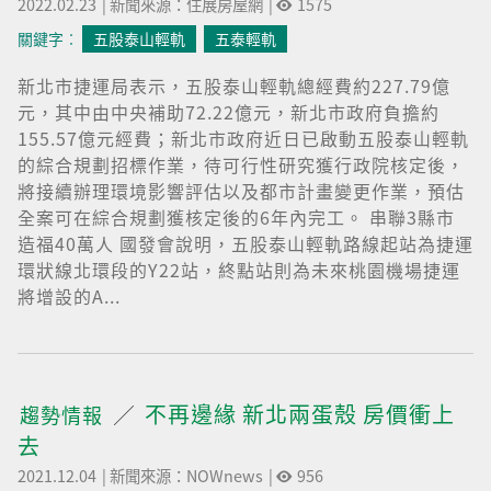
2022.02.23
|
新聞來源：住展房屋網
|
1575
關鍵字︰
五股泰山輕軌
五泰輕軌
新北市捷運局表示，五股泰山輕軌總經費約227.79億
元，其中由中央補助72.22億元，新北市政府負擔約
155.57億元經費；新北市政府近日已啟動五股泰山輕軌
的綜合規劃招標作業，待可行性研究獲行政院核定後，
將接續辦理環境影響評估以及都市計畫變更作業，預估
全案可在綜合規劃獲核定後的6年內完工。 串聯3縣市
造福40萬人 國發會說明，五股泰山輕軌路線起站為捷運
環狀線北環段的Y22站，終點站則為未來桃園機場捷運
將增設的A...
不再邊緣 新北兩蛋殼 房價衝上
趨勢情報
去
2021.12.04
|
新聞來源：NOWnews
|
956