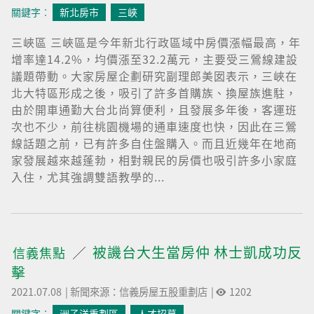
關鍵字︰
新北房市
三峽
三峽區 三峽區是今年新北行政區域中房價漲幅最高，年
增率達14.2%，均價漲至32.2萬元，主要受三鶯線建設
議題帶動。大家房屋企劃研究副理郎美囡表示，三峽在
北大特區形成之後，吸引了許多首購族、換屋族進駐，
由於開車通勤大台北尚算便利，且發展多年後，客運班
次也不少，前往桃園機場的通車速度也快，因此在三鶯
線話題之前，已有許多自住盤購入。而且近幾年在地商
家發展越來越蓬勃，相對親民的房價也吸引許多小家庭
入住，尤其強調雙語教學的...
被譏台大生當房仲 林士凱成功反
信義焦點
擊
2021.07.08
|
新聞來源：信義房屋五股重劃店
|
1202
關鍵字︰
洲子洋重劃區
人才招募