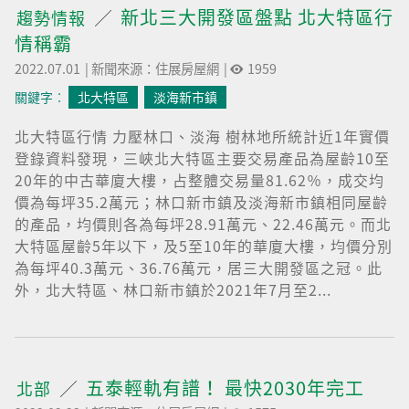
新北三大開發區盤點 北大特區行
趨勢情報
情稱霸
2022.07.01
|
新聞來源：住展房屋網
|
1959
關鍵字︰
北大特區
淡海新市鎮
北大特區行情 力壓林口、淡海 樹林地所統計近1年實價
登錄資料發現，三峽北大特區主要交易產品為屋齡10至
20年的中古華廈大樓，占整體交易量81.62％，成交均
價為每坪35.2萬元；林口新市鎮及淡海新市鎮相同屋齡
的產品，均價則各為每坪28.91萬元、22.46萬元。而北
大特區屋齡5年以下，及5至10年的華廈大樓，均價分別
為每坪40.3萬元、36.76萬元，居三大開發區之冠。此
外，北大特區、林口新市鎮於2021年7月至2...
五泰輕軌有譜！ 最快2030年完工
北部