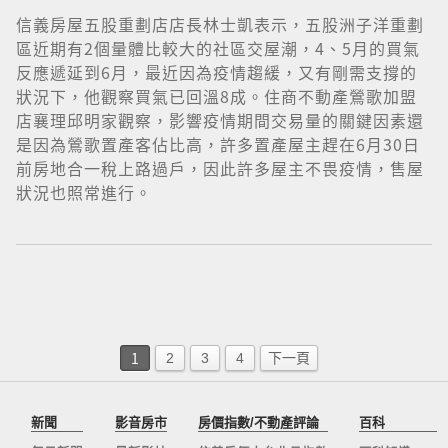
信義房屋五股重劃店店長林士凱表示，五股洲子洋重劃
區近期有2個量體比較大的社區交屋潮，4、5月的買氣
反應遞延到6月，最近因為疫情趨緩，又有剛需支撐的
狀況下，他觀察買氣已回溫8成。住商不動產鶯歌加盟
店襄理邱明家觀察，影響疫情期間交易量的關鍵因素還
是因為鶯歌置產客佔比高，許多置產屋主趕在6月30日
前房地合一稅上路過戶，因此許多屋主不畏疫情，售屋
狀況也照常進行。
1
2
3
4
下一頁
新聞
影音房市
房價指數/不動產評論
百科