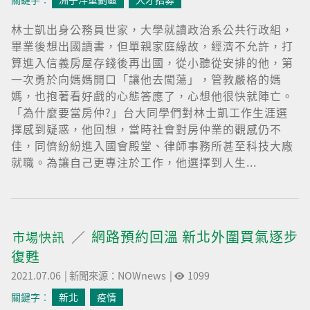
林士凱出身公務員世家，大學就讀政治系公共行政組，
畢業後想出國讀書，但單親家庭緣故，經濟不允許，打
算進入信義房屋存錢後再出國，從小聽從安排的他，第
一次勇於向媽媽開口「讓他去闖蕩」，管教嚴格的媽
媽，也抱著看好戲的心態答應了，心想他很快就陣亡。
「為什麼要當房仲?」台大同學們對林士凱工作生涯選
擇感到疑惑，他回想，當時社會對房仲業的觀感仍不
佳，同儕紛紛進入國會殿堂、律師事務所甚至科技大廠
就職。為讓自己更專注於工作，他選擇到人生...
網路預約回溫 新北外圍買氣逐步
市場快訊
復甦
2021.07.06
|
新聞來源：NOWnews
|
1099
關鍵字︰
新北
疫情