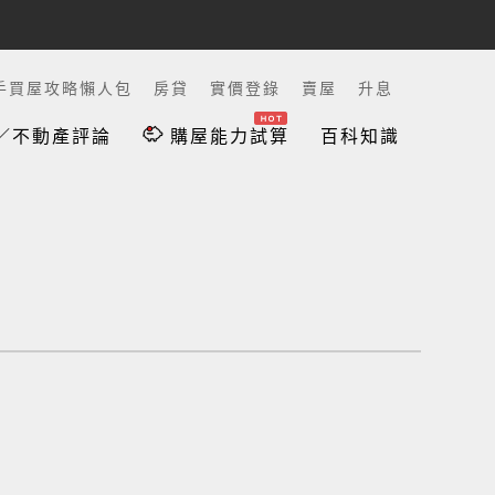
手買屋攻略懶人包
房貸
實價登錄
賣屋
升息
／不動產評論
購屋能力試算
百科知識