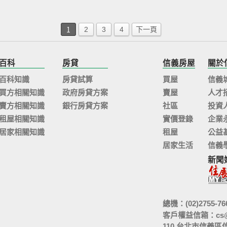
1
2
3
4
下一頁
百科
房貸
信義房屋
關於
百科知識
房貸試算
買屋
信義
買方相關知識
政府房貸方案
賣屋
人才
賣方相關知識
銀行房貸方案
社區
投資
租屋相關知識
實價登錄
企業
居家相關知識
租屋
公益
居家生活
信義
新聞
總機：(02)2755-76
客戶權益信箱：
cs
110 台北市信義區