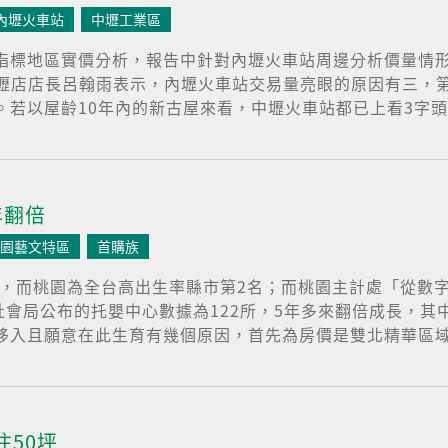
內壢火車站
中壢工業區
指標地區實價分析，報告中針對內壢火車站周邊分析價量情形
房屋內壢店店長呂翰雨表示，內壢火車站交易量亮眼的原因有三
若以屋齡10年內的新古屋來看，中壢火車站都已上看3字頭，
年翻倍
園藝文特區
首購族
低，而桃園為全台高出生率縣市第2名；而桃園主計處「從數字
社會局公布的托嬰中心數據為122所，5年多來翻倍成長，其中
入且願意在此生育有幾個原因，首先為房價是雙北精華區域的
住50坪