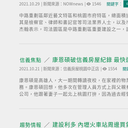
2021.10.29
|
新聞來源：NOWnews
|
1546
關鍵字︰
中路重劃區鄰近藝文特區和桃園市府特區，總面積達
其是檢察官、律師和書記官等司法業界人士，以及
杰翰表示，司法園區是中路重劃區重要建設之一，設
康恩碩破信義房屋紀錄 最快
信義焦點
2021.10.21
|
新聞來源：信義房屋桃園中正店
|
1554
關
康恩碩是高雄人，大一期間轉讀夜校，在家裡的物
務。康恩碩回想，他多次在管理人員方式上與父親
公司，他跟著妻子一起北上桃園打拚，因為過去經營
建設利多 內壢火車站周邊買
趨勢情報