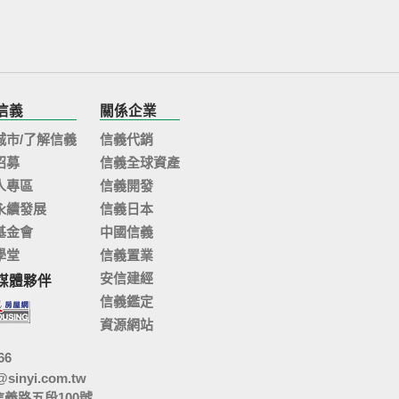
信義
關係企業
城市/了解信義
信義代銷
招募
信義全球資產
人專區
信義開發
永續發展
信義日本
基金會
中國信義
學堂
信義置業
安信建經
媒體夥伴
信義鑑定
資源網站
66
@sinyi.com.tw
信義路五段100號