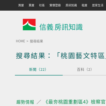
買屋
賣屋
社區
實價登錄
房訊知識
租屋
居家生活
信義
房訊知識
HOME
搜尋結果
搜尋結果：「桃園藝文特區
新聞（22）
百科（2）
《最夯桃園重劃區4》檢察官
趨勢情報