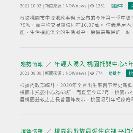
2021.10.02
|
新聞來源：NOWnews
|
1261
關鍵字︰
根據桃園市中壢地政事務所公布的今年第一季中壢
79%，而平均交易單價則在16.07萬。 信義
能、生活機能俱全的生活圈中，房價最親民的一站。
年輕人湧入 桃園托嬰中心5
趨勢情報
2021.09.09
|
新聞來源：NOWnews
|
774
關鍵字︰
桃
根據內政部統計，2020年全台出生率創下歷史新
桃園市托嬰中心為63所，而直至今年7月，桃園市
屋桃園莊敬店店長曾國峰表示，桃園吸引年輕家庭移
桃園銀髮族最愛住這裡 平均
趨勢情報