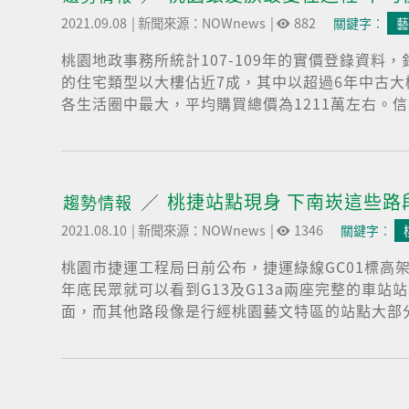
2021.09.08
|
新聞來源：NOWnews
|
882
關鍵字︰
藝
桃園地政事務所統計107-109年的實價登錄資
的住宅類型以大樓佔近7成，其中以超過6年中古大
各生活圈中最大，平均購買總價為1211萬左右。
桃捷站點現身 下南崁這些路
趨勢情報
2021.08.10
|
新聞來源：NOWnews
|
1346
關鍵字︰
桃園市捷運工程局日前公布，捷運綠線GC01標高
年底民眾就可以看到G13及G13a兩座完整的車
面，而其他路段像是行經桃園藝文特區的站點大部分