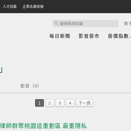
人才招募
企業永續發展
新
每日新聞
影音房市
房價指數
」
影音（0）
1
2
3
4
下一頁
律師群聚桃園這重劃區 最重隱私