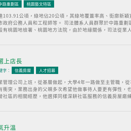
中路重劃區
桃園藝文特區
103.91公頃，綠地佔20公頃，其綠地覆蓋率高、街廓新
市政府公務人員和工程師等。 司法體系人員群聚於中路重劃
有桃園地檢署、桃園地方法院，由於地緣關係，司法從業人員
選上店長
鍵字︰
信義房屋
人才招募
業管理公司上班，從基層做起，大學4年一路做至主管職，從
有衝突，業務出身的父親多次希望他做事待人要更有彈性，
社區的相關經歷，他選擇同樣深耕社區服務的信義房屋磨練自
氣升溫