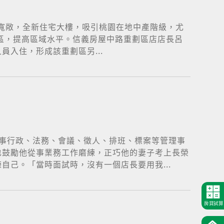
穎寬敞，全新住宅大樓，吸引桃園在地中產階級，尤
區，提高區域水平。信義房屋中路重劃區店店長呂
入住，形成該重劃區另...
事行政、法務、會議、徵人、排班、標案等管理事
也鼓勵他從事業務工作磨練，正巧他的妻子考上長榮
己。「當時面試時，沒有一個店長要用我...
房貸試算