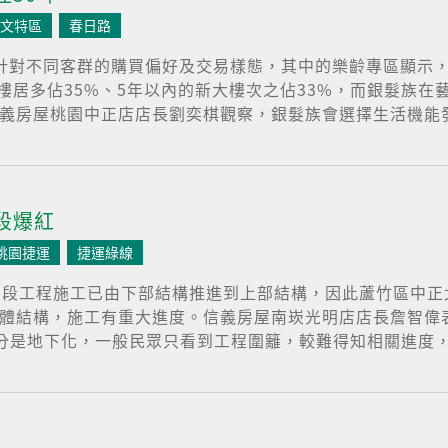
文特區
春日路
料，針對不同客群的購買偏好及交易樣態，其中的樂齡專區顯示
樓居多佔35%、5年以內的新大樓次之佔33%，而銀髮族在
信義房屋桃園中正店店長劉奕棋觀察，銀髮族會選擇生活機能發
段爆紅
桃園捷運
捷運綠線
架段工程施工已由下部結構推進到上部結構，因此蘆竹區中正
站站體結構，施工有重大進度。信義房屋南崁光明店店長詹智
是地下化，一般民眾只看到工程圍籬，較難得知相關進度，而