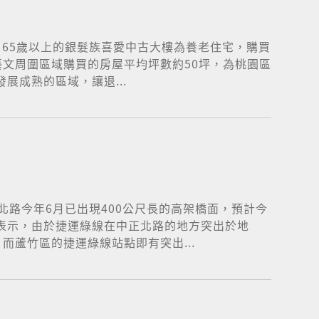
，65歲以上的銀髮族喜愛中古大樓為養老住宅，購買
藝文周圍區域購買的房屋平均坪數約50坪，為桃園區
展成熟的區域，讓退...
北路今年6月已出現400公尺長的高架橋面，預計今
偉表示，由於捷運綠線在中正北路的地方突出於地
蘆竹區的捷運綠線站點即有突出...