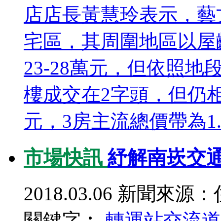
店店長黃慧玲表示，藝
宅區，其周圍地區以屋齡
23-28萬元，但依照
樓成交在2字頭，但仍相
元，3房主流總價帶為1..
市場快訊
紓解南崁交通
2018.03.06
新聞來源：
關鍵字︰
轉運站
交流道