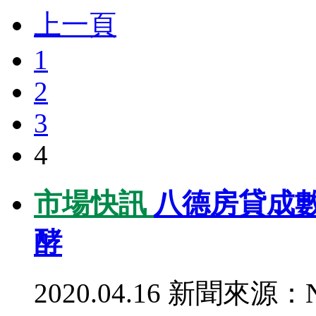
上一頁
1
2
3
4
市場快訊
八德房貸成
酵
2020.04.16
新聞來源：N