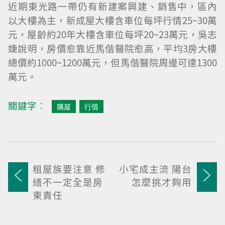
近期東光路一帶仍有新建案興建、銷售中，區內
以大樓為主，新成屋大樓含車位每坪行情25~30萬
元，屋齡約20年大樓含車位每坪20~23萬元，吳志
婕說明，房價愈靠近馬偕醫院愈高，平均3房大樓
總價約1000~1200萬元，但馬偕醫院周邊可達1300
萬元。
關鍵字︰
購屋
行情
租屋族要注意 修
小宅成主流 陽台
繕不一定全是房
怎麼挑才夠用
東責任