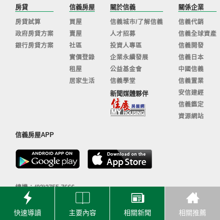
房貸
信義房屋
關於信義
關係企業
房貸試算
買屋
信義城市/了解信義
信義代銷
政府房貸方案
賣屋
人才招募
信義全球資產
銀行房貸方案
社區
投資人專區
信義開發
實價登錄
企業永續發展
信義日本
租屋
公益基金會
中國信義
居家生活
信義學堂
信義置業
安信建經
新聞媒體夥伴
信義鑑定
資源網站
信義房屋APP
總機：(02)2755-7666
客服信箱：
sinyi@sinyi.com.tw
110 台北市信義區信義路五段100號
快速導讀
主要內容
相關新聞
相關推薦
© 信義房屋股份有限公司 版權所有