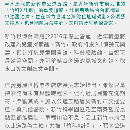
車水馬龍的新竹市公道五路，是近年新竹市府力推的
「竹科X計劃」的重要道路，計劃用地結合台肥園區、
中油舊油庫，並在新竹世博台灣館位址處規劃8公頃藝
文特區，包含國際展演中心、文創館及兒童探索館。
新竹世博台灣館於2016年停止營運，近年轉型將
改建為兒童探索館，新竹市政府將投入1億餘元興
建，預計打造兒童圖書館、科普體驗館、益智玩
具館等空間，亦可望結合旁邊的風城文創館、取
水口等文創藝文空間。
信義房屋世博忠孝店店長吳志婕指出，雖然兒童
探索館尚未有具體時程表，但附近居民皆充滿期
待，樂觀其成。加以公道五路屬於新竹市交通要
道，與馬偕醫院、新竹科學園區乃至南寮觀光景
點區都能連結，車輛川流不息，因此新竹市府便
以此道路為主軸，力推「竹科X計劃」，預將公道