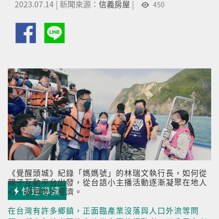
2023.07.14
|
新聞來源：
信義房屋
|
450
《覺醒頭城》紀錄「媽媽號」的林瑞文執行長，如何從
親子互動平台出發，從台語小主播活動逐漸凝聚在地人
快速導讀
心，振興地方經濟。
在台灣有許多鄉鎮，正面臨產業沒落與人口外流等問