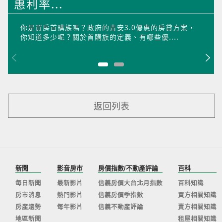
惠利率...
你是買房首購族嗎？政府的青安3.0優惠的房貸方案，
你知道多少呢？關於首購族的定義、有哪些優....
返回列表
新聞
影音房市
房價指數/不動產評論
百科
每日新聞
最新影片
信義房價大台北月指數
百科知識
房市消息
熱門影片
信義房價季指數
買方相關知識
房產趨勢
每年影片
信義不動產評論
賣方相關知識
地區新聞
租屋相關知識