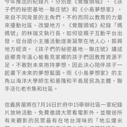
今年推出的紀錄片，分別是《覺醒頭城》、《孩
子們的秘密基地—聯庄號》和《小島夢想家》，
來自不同背景的主角們，不約而同以教育的力量
來擾動社區、改變地方。《覺醒頭城》紀錄「媽
媽號」的林瑞文執行長，如何從親子互動平台出
發，從台語小主播活動逐漸凝聚在地人心，振興
地方經濟。《孩子們的秘密基地—聯庄號》講述
返鄉青年溫心榆看見家鄉的孩子們因教育資源不
足，不敢對未來抱持夢想，因此決心陪伴孩子一
起畫下未來的夢想藍圖。而《小島夢想家》的主
角以海洋大學師生和基隆和平島居民為主體，聯
手活化老市集和社區。
信義房屋將在7月16日於府中15舉辦社區一家紀錄
片放映活動，免費邀請大眾看電影外，並贈送所
有來觀影的民眾最有在地台灣味的「地瓜爆米