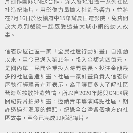
片創作團隊CNEX合作，深入各地拍攝一系列社區
社造紀錄片，用影像力量擴大社造影響力，並將
在7月16日於板橋府中15舉辦夏日電影院，免費開
放大眾到戲院一起感受這些大城小鎮的動人故
事。
信義房屋社區一家「全民社造行動計畫」自推動
以來，至今已邁入第19年，投入金額逾四億元，
是國內單一民間企業投入時間最長、投注金額最
多的社區營造計畫。社區一家計畫負責人信義房
屋執行經理黃卉芃表示，為了讓更多人了解社區
營造與擴散社造熱情，所以自2020年起與CNEX展
開紀錄片拍攝計畫，邀請青年導演蹲點社區，期
許透過有溫度的鏡頭，紀錄全台灣各個地方的社
區故事，至今已完成12部紀錄片。