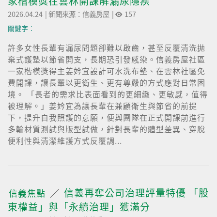
家楷模獎在雲林開課解漏尿隱疾
2026.04.24
|
新聞來源：信義房屋
|
157
關鍵字︰
許多女性長輩有漏尿問題卻難以啟齒，甚至反覆清洗拋
棄式護墊以節省開支，長期恐引發感染。信義房屋社區
一家楷模獎得主姜妗宜設計可水洗布墊、在雲林社區免
費開課，讓長輩以更衛生、更有尊嚴的方式應對日常困
境。 「長者的需求比表面看到的更細緻、更敏感，值得
被理解。」姜妗宜為讓長輩在兼顧衛生與節省的前提
下，提升自我照護的意願，便與團隊在正式開課前進行
多輪材質測試與版型試做，針對長輩的體型差異、穿脫
便利性與清潔維護方式反覆調...
信義再奪公司治理評量特優 「股
信義焦點
東權益」與「永續治理」獲滿分