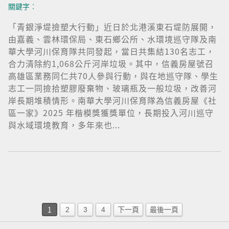
關鍵字︰
「青銀淨堤撿塑大行動」近日於北港溪東石堤防展開，
由嘉義、雲林環保局、東石鄉公所、水環境巡守隊及南
華大學河川保育隊共同發起，當日共集結130名志工，
合力清除約1,068公斤河岸垃圾。其中，信義房屋號召
高雄區業務同仁共70人參與行動，與在地巡守隊、學生
志工一同撿拾塑膠廢棄物、玻璃瓶及一般垃圾，改善河
岸長期堆積情形。南華大學河川保育隊為信義房屋《社
區一家》2025 年楷模獎獲獎單位，長期投入河川巡守
與水域環境教育，多年來也...
1
2
3
4
下一頁
最後一頁