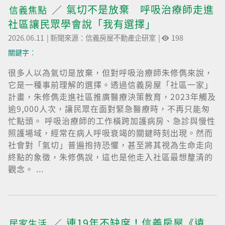
氣切不是放棄 呼吸治療師走進
信義焦點
社區讓民眾學會說「我有選擇」
2026.06.11
|
新聞來源：信義房屋不動產企研室
|
198
關鍵字︰
很多人以為氣切是放棄，但對呼吸治療師朱修儁來說，
它是一種事前理解的選擇。透過信義房屋「社區一家」
計畫，朱修儁走進社區推廣醫療決策教育，2023年觸及
逾9,000人次，讓民眾在面對緊急醫療時，不再只能匆
忙點頭。 呼吸治療師的工作橫跨加護病房、急診與慢性
照護場域，經常在病人呼吸衰竭的關鍵時刻出現。然而
社會對「氣切」普遍抱持恐懼，甚至將其視為生命走向
終點的象徵，朱修儁說，這也是他走入社區最想釐清的
觀念。 ...
連19年不缺席！信義房屋《遠
居家生活