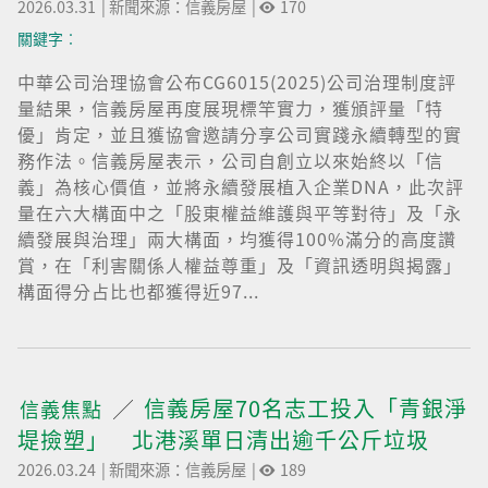
2026.03.31
|
新聞來源：信義房屋
|
170
關鍵字︰
中華公司治理協會公布CG6015(2025)公司治理制度評
量結果，信義房屋再度展現標竿實力，獲頒評量「特
優」肯定，並且獲協會邀請分享公司實踐永續轉型的實
務作法。信義房屋表示，公司自創立以來始終以「信
義」為核心價值，並將永續發展植入企業DNA，此次評
量在六大構面中之「股東權益維護與平等對待」及「永
續發展與治理」兩大構面，均獲得100%滿分的高度讚
賞，在「利害關係人權益尊重」及「資訊透明與揭露」
構面得分占比也都獲得近97...
信義房屋70名志工投入「青銀淨
信義焦點
堤撿塑」 北港溪單日清出逾千公斤垃圾
2026.03.24
|
新聞來源：信義房屋
|
189