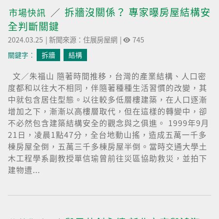
拆牆沒關係？ 專家曝房屋結構安
市場快訊
全判斷關鍵
2024.03.25
|
新聞來源：住展房屋網
|
745
關鍵字︰
拆牆
結構
文／朱福山 隨著時間推移，台灣的產業結構、人口密
度都和以往大不相同，伴隨著種種生活習慣的改變，其
中就包含居住型態。以往較多低層樓建築，在人口逐漸
增加之下，漸漸以高樓層取代，但在這樣的轉變中，卻
不必然包含建築結構安全的觀念與之俱進。 1999年9月
21日，凌晨1點47分，全台地動山搖，造成五萬一千多
棟房屋全倒，五萬三千多棟房屋半倒。當時交通大學土
木工程學系副教授單信瑜曾前往災區協助救災，並拍下
建物遭...