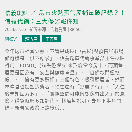
房市火熱預售屋銷量破記錄？！
信義焦點
信義代銷：三大優劣報你知
2024.07.05
|
新聞來源：信義房屋
|
508
關鍵字︰
預售屋
中古屋
今年房市相當火熱，不管是成屋(中古屋)與預售屋市場
都可說是「供不應求」，信義房屋代銷事業部主任林暐
哲用「FOMO」(錯失恐懼症)來形容當今房市，而預售
屋更是因為有「安全與健康考量」、「自備款門檻較
低」、「擁有更多選擇」三個特色，吸引購屋者，然而
林暐哲也提醒消費者，預售屋有「需要等待」、「入住
後未知因素多」、「實際空間可能與想像有出入」的風
險，購買時應多加評估。 林暐哲說明，去年下半年開
始，新青安政策上路後低...