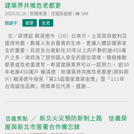
建築界共推危老都更
2023.02.20
|
新聞來源：住展房屋網
|
549
關鍵字︰
都更
危老
文／梁博超 賴清德今（20）日表示，土耳其與敘利亞
邊境地震，數萬人失去寶貴的生命，更讓人體認建築安
全的重要。目前全台屋齡在30年以上的戶數約達450萬
戶之多，政府為了提供國人安全的居住環境，積極推動
都更或危老重建等，希望建築業界可以一起努力。 逾30
年老屋450萬戶 賴清德：盼建築界共推危老都更(資料照
片) 賴清德今接見「第23屆國家建築金獎」暨「111年
台灣誠信品牌」得獎單位代表，感謝...
新北火災預防新制上路 信義房
信義焦點
屋與新北市簽署合作備忘錄