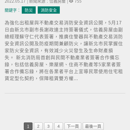
2022.05.17
|
新聞來源：信義房屋
|
755
關鍵字︰
防災
消防安全
為強化出租屋與不動產交易消防安全資訊公開，5月17
日由新北市副市長謝政達主持簽署儀式，信義房屋由副
總經理蘇守仁代表簽署，推廣住警器與不動產交易消防
安全資訊公開及防疫期間兼顧防火，讓新北市民掌握住
家防火安全資訊，有效減少火災發生及生命財產損
失。 新北消防局首創與民間不動產業者簽署合作備忘
錄，包括信義房屋、樂屋網、住商不動產等5家業者簽
署合作備忘錄，將在各業者平台上宣導民眾使用住宅租
賃定型化契約，保障租賃雙方權...
1
2
3
4
下一頁
最後一頁