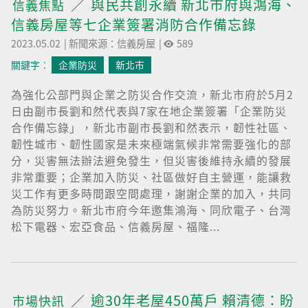
與民共創永續 新北市府與鴻海、
信義焦點
信義房屋等七企業簽署消防合作備忘錄
2023.05.02
|
新聞來源：信義房屋
|
589
關鍵字︰
企業防災
新北市
為強化公部門與企業之防災合作交流，新北市府於5月2
日由副市長劉和然代表與7家在地企業簽署「企業防災
合作備忘錄」，新北市副市長劉和然表示，韌性社區、
韌性城市、韌性國家是未來極端氣候非常需要強化的部
分，災害無法辦法避免發生，但災害後維持永續的發展
非常重要；企業加入防災、社區做好自主營運，能讓救
災工作有更多時間跟空間處理，謝謝企業的加入，共同
為防災努力。新北市府今年邀集鴻海、同欣電子、台灣
松下電器、宏亞食品、信義房屋、福隆...
逾30年老屋450萬戶 賴清德：盼
市場快訊