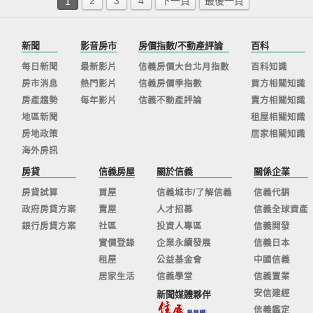
1
2
3
4
下一頁
最後一頁
新聞
影音房市
房價指數/不動產評論
百科
每日新聞
最新影片
信義房價大台北月指數
百科知識
房市消息
熱門影片
信義房價季指數
買方相關知識
房產趨勢
每年影片
信義不動產評論
賣方相關知識
地區新聞
租屋相關知識
房地政策
居家相關知識
海外房訊
房貸
信義房屋
關於信義
關係企業
房貸試算
買屋
信義城市/了解信義
信義代銷
政府房貸方案
賣屋
人才招募
信義全球資產
銀行房貸方案
社區
投資人專區
信義開發
實價登錄
企業永續發展
信義日本
租屋
公益基金會
中國信義
居家生活
信義學堂
信義置業
安信建經
新聞媒體夥伴
信義鑑定