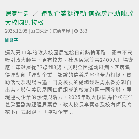
運動企業挺運動 信義房屋助陣政
居家生活
大校園馬拉松
2025.12.08
|
新聞來源：信義房屋
|
283
關鍵字︰
邁入第11年的政大校園馬拉松日前熱情開跑，賽事不只
吸引政大師生，更有校友、社區民眾等共2400人同場響
應，年齡層從73歲到3歲，展現全民運動風潮。四度獲
得運動部「運動企業」認證的信義房屋也全力相挺，贊
助活動及現場帳篷，同為校友的副總經理周素香亦親自
出席，與信義房屋同仁們組成的校友跑團一同參與，展
現運動企業的熱情與活力。2025年政大校園馬拉松在信
義房屋副總經理周素香、政大校長李蔡彥及校內師長鳴
槍下正式起跑，「運動企業...