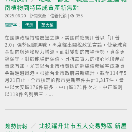
南植物園特區成置產新焦點
2025.06.20
|
新聞來源：信義代銷
|
355
關鍵字︰
代銷
萬大線
在國際政經持續震盪之際，美國前總統川普以「川普
2.0」強勢回歸選戰，再度釋出關稅政策言論，使全球資
金動向與通膨壓力增溫。面對變動的市場情勢，資金更
趨保守，對於能穩健保值、具抗跌實力的核心地段產品
青睞有加，尤其以台北市蛋黃區的輕總價精緻宅成為資
金轉進避風港。根據台北市政府最新統計，截至114年5
月21日止，全市核定的都市更新案件共計1,317件，當
中以大安區176件最多，中山區171件次之，中正區則
以119件名列第三，...
北投躍升北市五大交易熱區 新屋
趨勢情報