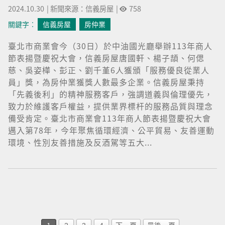
2024.10.30
|
新聞來源：信義房屋
|
758
關鍵字︰
信義房屋
房仲業
臺北市商業會今（30日）於中油國光廳舉辦113年商人
節表揚暨慶祝大會，信義房屋唐國軒、楊子頡、何偲
慈、吳姿樺、彭正、劉千堇6人獲頒「服務優良從業人
員」獎，為房仲業獲獎人數最多企業。信義房屋秉持
「先義後利」的精神服務客戶，強調道義與倫理優先，
致力於維護客戶權益，提供業界標杆的服務品質與理念
備受肯定。臺北市商業會113年商人節表揚暨慶祝大會
邁入第78年，今年聚焦循環經濟、公平貿易、友善運動
環境、性別友善措施及反酒駕等五大...