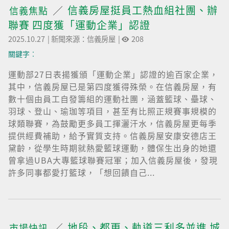
信義房屋挺員工熱血組社團、辦
信義焦點
聯賽 四度獲「運動企業」認證
2025.10.27
|
新聞來源：信義房屋
|
208
關鍵字︰
運動部27日表揚獲頒「運動企業」認證的逾百家企業，
其中，信義房屋已是第四度獲得殊榮。在信義房屋，有
數十個由員工自發籌組的運動社團，涵蓋籃球、壘球、
羽球、登山、瑜珈等項目，甚至有比照正規賽事規模的
球類聯賽，為鼓勵更多員工揮灑汗水，信義房屋更每季
提供經費補助，給予實質支持。信義房屋安康安德店王
黛齡，從學生時期就熱愛籃球運動，體保生出身的她還
曾拿過UBA大專籃球聯賽冠軍；加入信義房屋後，發現
許多同事都愛打籃球，「想回饋自己...
地段、都更、軌道三利多並進 城
市場快訊