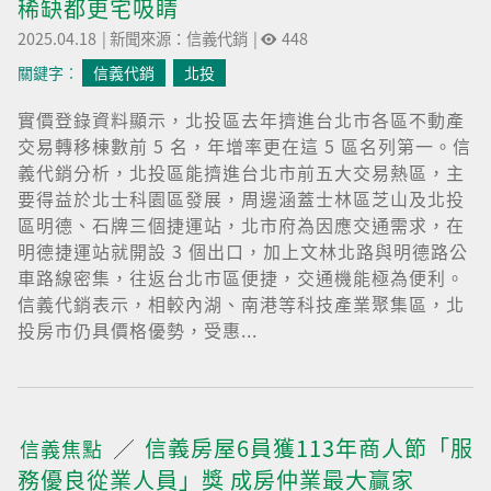
稀缺都更宅吸睛
2025.04.18
|
新聞來源：信義代銷
|
448
關鍵字︰
信義代銷
北投
實價登錄資料顯示，北投區去年擠進台北市各區不動產
交易轉移棟數前 5 名，年增率更在這 5 區名列第一。信
義代銷分析，北投區能擠進台北市前五大交易熱區，主
要得益於北士科園區發展，周邊涵蓋士林區芝山及北投
區明德、石牌三個捷運站，北市府為因應交通需求，在
明德捷運站就開設 3 個出口，加上文林北路與明德路公
車路線密集，往返台北市區便捷，交通機能極為便利。
信義代銷表示，相較內湖、南港等科技產業聚集區，北
投房市仍具價格優勢，受惠...
信義房屋6員獲113年商人節「服
信義焦點
務優良從業人員」獎 成房仲業最大贏家