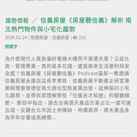
信義房屋《房屋聽信義》解析 南
趨勢情報
北熱門物件與小宅化趨勢
2026.02.24
|
新聞來源：信義房屋
|
216
關鍵字︰
為什麼現代人買房偏好電梯大樓而不是透天厝？公設比
高、管理費貴，真的是多花錢，還是換來生活便利與安
全感？信義房屋《房屋聽信義》Podcast最新一集邀請
信義房屋永康店店長李聿旌、信義房屋不動產企研室專
案經理曾敬德從南北居住型態差異出發，延伸探討小宅
化趨勢，並帶民眾理解那些「住進去才知道」的關鍵細
節。 節目中指出，過去台南透天產品交易占比一度可達
五成，反觀台北市因土地稀缺、地價高昂，透天產品多
為早年存量或高總價...