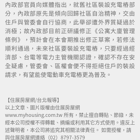
內政部官員向媒體指出，就舊社區裝設充電樁部
分，內政部原先是傾向回歸社區自治精神，交由
住戶與管委會自行協商，此舉卻遭外界質疑過於
消極；故內政部目前正研議修正《公寓大廈管理
條例》，預計會在本會期推出修正草案，若修法
順利通過，未來社區要裝設充電樁，只要經過經
濟部、台電等電力主管機關認證，確認不存在安
全疑慮，管委會、區權會便不得拒絕住戶的裝設
請求，有望能使電動車充電樁更為普及。
【住展房屋網/台北報導】
以上文章、圖片版權由住展房屋網
www.myhousing.com.tw 所有，禁止擅自轉貼、節錄，未
經本公司授權不得轉載、摘編或利用其它方式使用。違反上
述聲明者，本公司將追究其相關法律責任。 如需授權，請
與住展房屋網連絡（02）8797-3579