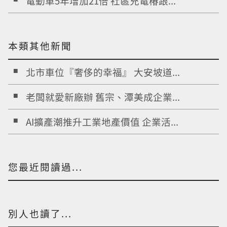
電動車5年增加21倍 社區充電椿跟...
本類其他新聞
北市車位『奢侈的幸福』 大安坡道...
老闆就愛新廠辦 舊宗、潭美成企業...
AI擴產潮推升工業地產價值 企業活...
您最近閱讀過...
別人也讀了...