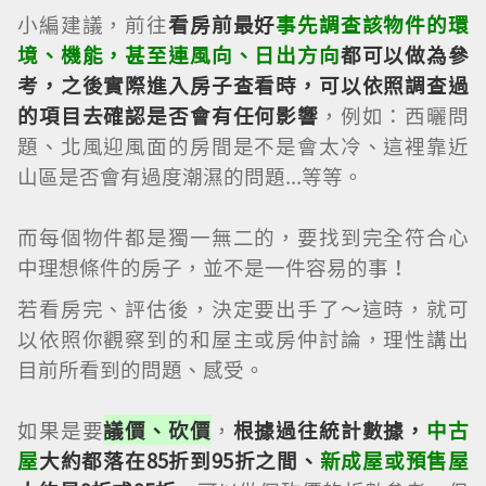
小編建議，前往
看房前最好
事先調查該物件的環
境、機能，甚至連風向、日出方向
都可以做為參
考
，之後實際進入房子查看時，可以依照調查過
的項目去確認是否會有任何影響
，例如：西曬問
題、北風迎風面的房間是不是會太冷、這裡靠近
山區是否會有過度潮濕的問題...等等。
而每個物件都是獨一無二的，要找到完全符合心
中理想條件的房子，並不是一件容易的事！
若看房完、評估後，決定要出手了～這時，就可
以依照你觀察到的和屋主或房仲討論，理性講出
目前所看到的問題、感受。
如果是要
議價、砍價
，
根據過往統計數據，
中古
屋
大約都落在85折到95折之間、
新成屋或預售屋