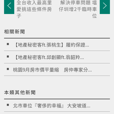
全台收入最高里
解決停車問題 塭
愛挑這些條件房
仔圳增2千臨時車
子
位
相關新聞
【地產秘密客ft.張桃生】履約保證...
【地產秘密客ft.邱創顯ft.翁韶羚...
桃園9月房市價平量縮 房仲專家分...
本類其他新聞
北市車位『奢侈的幸福』 大安坡道...