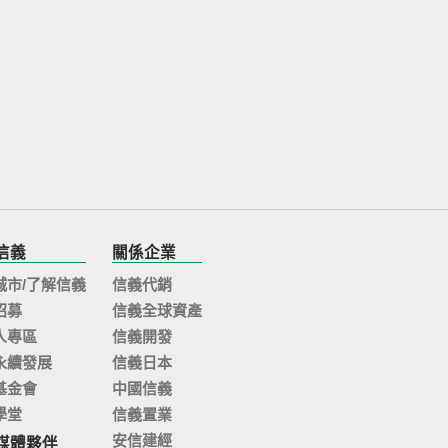
信義
關係企業
城市/了解信義
信義代銷
招募
信義全球資產
人專區
信義開發
永續發展
信義日本
基金會
中國信義
學堂
信義置業
安信建經
媒體夥伴