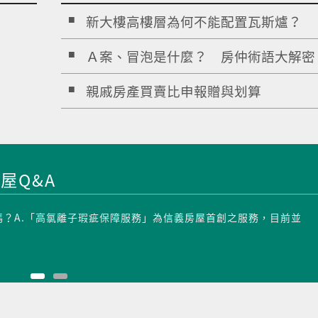
新大樓高樓層為何不能配置瓦斯爐？
Ａ案、冒泡是什麼？ 房仲術語大解密
親戚房產買賣比申報贈與划算
屋Q&A
嗎？A.「高氯離子瑕疵保障服務」為信義房屋首創之服務，目前並