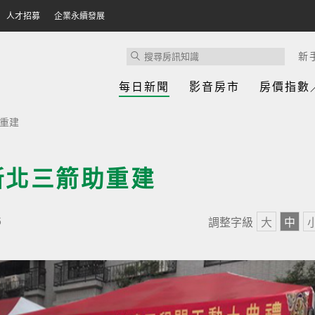
人才招募
企業永續發展
新
每日新聞
影音房市
房價指數
助重建
新北三箭助重建
調整字級
大
中
6