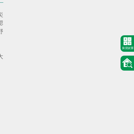
災
認
舒
房貸試算
大