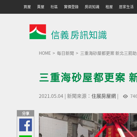
買屋
賣屋
社區
實價登錄
房訊知識
租屋
居家生活
信義
房訊知識
HOME
每日新聞
三重海砂屋都更案 新北三箭
三重海砂屋都更案 
2021.05.04
|
新聞來源：
住展房屋網
|
74
分享