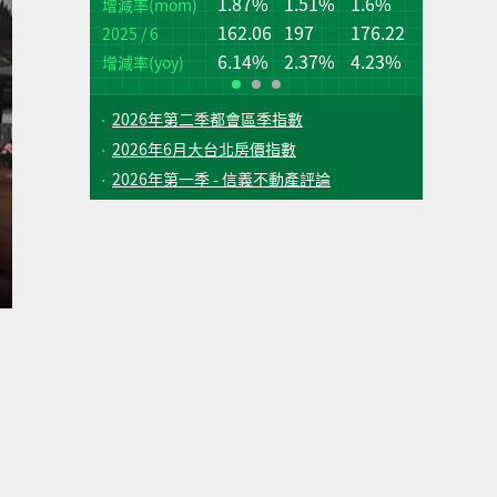
1.87%
1.51%
1.6%
桃
台
增減率(mom)
162.06
197
176.22
2025 / 6
增
增
(q
(q
6.14%
2.37%
4.23%
增減率(yoy)
2026年第二季都會區季指數
2026年6月大台北房價指數
2026年第一季 - 信義不動產評論