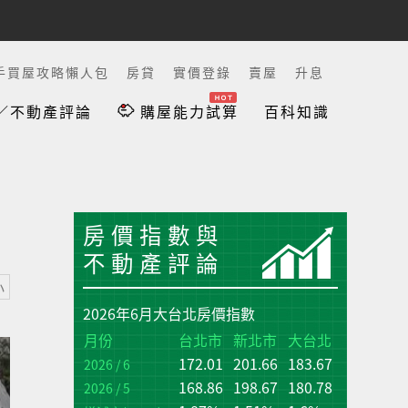
手買屋攻略懶人包
房貸
實價登錄
賣屋
升息
／不動產評論
購屋能力試算
百科知識
房價指數與
不動產評論
小
2026年6月大台北房價指數
台
台
月份
台北市
新北市
大台北
172.01
201.66
183.67
增
增
2026 / 6
(q
(q
168.86
198.67
180.78
2026 / 5