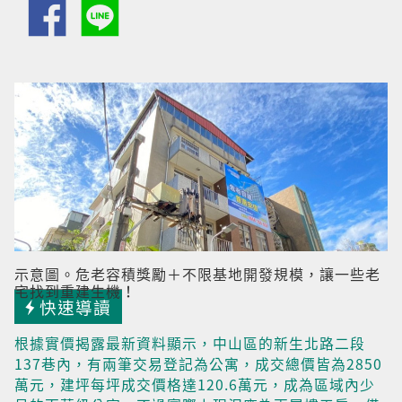
示意圖。危老容積獎勵＋不限基地開發規模，讓一些老
宅找到重建生機！
快速導讀
根據實價揭露最新資料顯示，中山區的新生北路二段
137巷內，有兩筆交易登記為公寓，成交總價皆為2850
萬元，建坪每坪成交價格達120.6萬元，成為區域內少