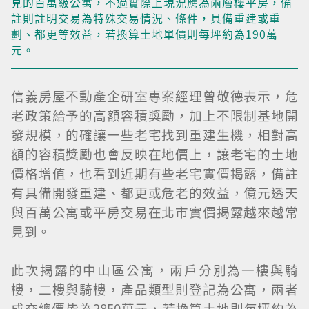
見的百萬級公寓，不過實際上現況應為兩層樓平房，備
註則註明交易為特殊交易情況、條件，具備重建或重
劃、都更等效益，若換算土地單價則每坪約為190萬
元。
信義房屋不動產企研室專案經理曾敬德表示，危
老政策給予的高額容積獎勵，加上不限制基地開
發規模，的確讓一些老宅找到重建生機，相對高
額的容積獎勵也會反映在地價上，讓老宅的土地
價格增值，也看到近期有些老宅實價揭露，備註
有具備開發重建、都更或危老的效益，億元透天
與百萬公寓或平房交易在北市實價揭露越來越常
見到。
此次揭露的中山區公寓，兩戶分別為一樓與騎
樓，二樓與騎樓，產品類型則登記為公寓，兩者
成交總價皆為2850萬元，若換算土地則每坪約為