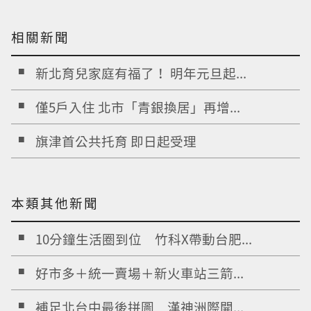
相關新聞
新北育兒家庭有福了！ 明年元旦起...
僅5戶入住 北市「青銀換居」再增...
旗津首公共托育 即日起受理
本類其他新聞
10分鐘生活圈到位 竹科X帶動台肥...
好市多＋統一賣場＋新火車站三箭...
補足北台中最後拼圖 漢神洲際開...