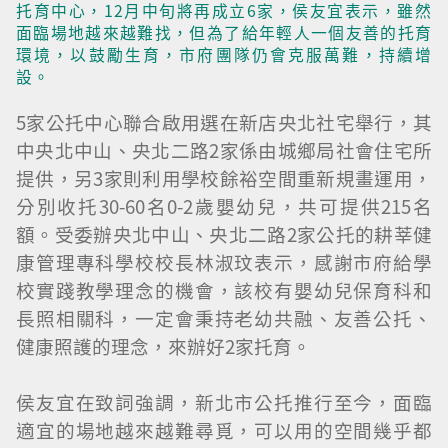
托育中心，12月中旬將再成立6家，侯友宜表示，雖然
面臨場地越來越難找，但為了給年輕人一個友善的托育
環境，以鼓勵生育，市府團隊仍會克服萬難，持續增
設。
5家公托中心聯合啟用選在新店央北社宅舉行，其
中央北中山、央北二路2家係由城鄉局社會住宅所
提供，另3家則利用學校餘裕空間重新規畫運用，
分別收托30-60名0-2歲嬰幼兒，共可提供215名
額。受委辦央北中山、央北二路2家公托的耕莘健
康管理專科學校校長林淑玟表示，感謝市府給學
校實踐教學理念的機會，該校有嬰幼兒保育科和
長照相關科，一定會秉持老幼共融、友善公托、
健康照護的理念，來辦好2家托育。
侯友宜在致詞強調，新北市公托推行至今，面臨
適宜的場地越來越難尋覓，可以用的空間幾乎都