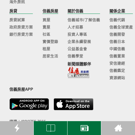
海外房訊
房貸
信義房屋
關於信義
關係企業
房貸試算
買屋
信義城市/了解信義
信義代銷
政府房貸方案
賣屋
人才招募
信義全球資產
銀行房貸方案
社區
投資人專區
信義開發
實價登錄
企業永續發展
信義日本
租屋
公益基金會
中國信義
居家生活
信義學堂
信義置業
安信建經
新聞媒體夥伴
信義鑑定
資源網站
信義房屋APP
總機：(02)2755-7666
客服信箱：
sinyi@sinyi.com.tw
110 台北市信義區信義路五段100號