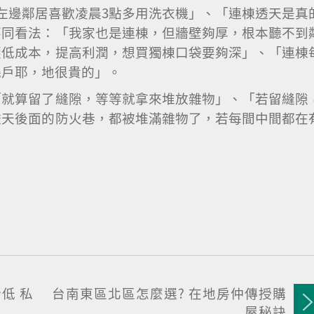
左邊鄰居喜歡凌晨3點多用洗衣機」、「連棟透天是真
不同看法：「我家也是連棟，但牆壁夠厚，根本聽不到
壓低成本，提高利潤，想買獨棟口袋要夠深」、「連棟
幾戶耶，地很貴的」。
「就算留了縫隙，等等就拿來堆放雜物」、「若留縫隙
透天後面的防火巷，都被堆滿雜物了，若每間中間都在
低 私
台南東區北區怎麼選? 在地房仲傳授購
屋秘訣