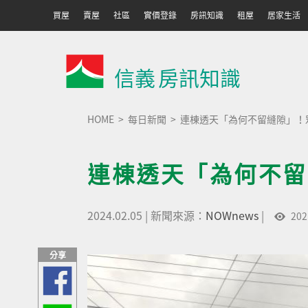
買屋
賣屋
社區
實價登錄
房訊知識
租屋
居家生活
信義
房訊知識
HOME
每日新聞
連棟透天「為何不留縫隙」！
連棟透天「為何不留
2024.02.05
|
新聞來源：
NOWnews
|
202
分享