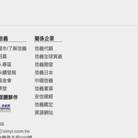
信義
關係企業
城市/了解信義
信義代銷
招募
信義全球資產
人專區
信義開發
永續發展
信義日本
基金會
中國信義
學堂
信義置業
安信建經
媒體夥伴
信義鑑定
資源網站
66
@sinyi.com.tw
信義路五段100號