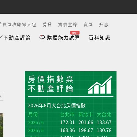
手買屋攻略懶人包
房貸
實價登錄
賣屋
升息
／不動產評論
購屋能力試算
百科知識
房價指數與
不動產評論
小
2026年6月大台北房價指數
台
台
月份
台北市
新北市
大台北
172.01
201.66
183.67
增
增
2026 / 6
(q
(q
168.86
198.67
180.78
2026 / 5