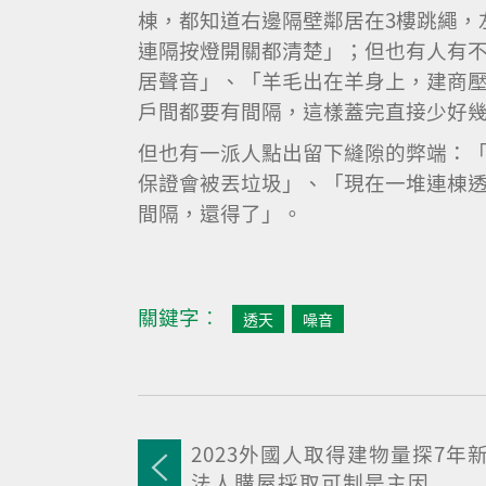
棟，都知道右邊隔壁鄰居在3樓跳繩，
連隔按燈開關都清楚」；但也有人有
居聲音」、「羊毛出在羊身上，建商
戶間都要有間隔，這樣蓋完直接少好
但也有一派人點出留下縫隙的弊端：
保證會被丟垃圾」、「現在一堆連棟
間隔，還得了」。
關鍵字︰
透天
噪音
2023外國人取得建物量探7年新
法人購屋採取可制是主因