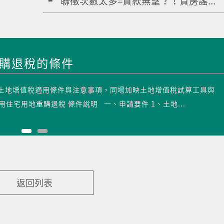
聯徵次數太多=貸款無望？！買房謠...
重購退稅的條件
出土地增值稅適用條件與注意事項，同場加映土地增值稅試算工具與
住宅用地重購退稅 條件說明 一、申請要件 1、土地...
返回列表