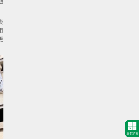
題
後
用
更
房貸試算