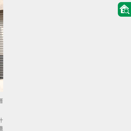
厝
什
連