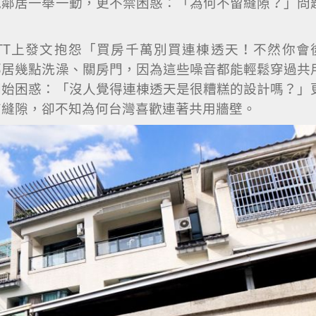
見鄰居一舉一動，更不禁困惑：「為何不留縫隙？」問
TT上發文抱怨「買房千萬別買連棟透天！不然你會
鄰居幾點洗澡、關房門，因為這些噪音都能輕鬆穿過共
開始困惑：「沒人覺得連棟透天是很糟糕的設計嗎？」
有縫隙，卻不知為何台灣喜歡連著共用牆壁。