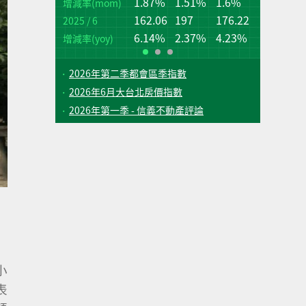
1.87%
1.51%
1.6%
桃
台
增減率(mom)
162.06
197
176.22
2025 / 6
增
增
(q
(q
6.14%
2.37%
4.23%
增減率(yoy)
2026年第二季都會區季指數
2026年6月大台北房價指數
2026年第一季 - 信義不動產評論
小
表