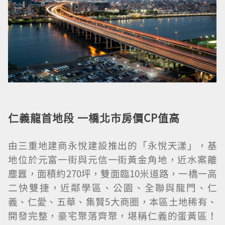
仁義龍首地段 一橋北市房價
CP
值高
由三重地建商永悅建設推出的「永悅天漾」，基
地位於元富一街與元信一街黃金角地，近水案離
塵囂，面積約270坪，雙面臨10米道路，一橋一高
二快雙捷，近鄰學區、公園、全聯與龍門、仁
義、仁愛、五華、集賢5大商圈，本區土地稀有、
開發完整，豪宅聚落齊聚，堪稱仁義的蛋黃區！