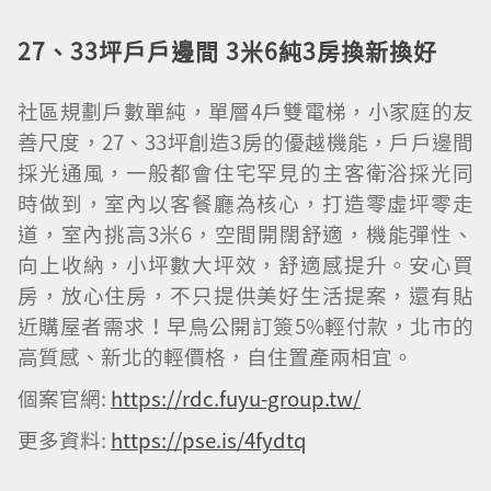
27
、
33
坪戶戶邊間
3
米
6
純
3
房換新換好
社區規劃戶數單純，單層4戶雙電梯，小家庭的友
善尺度，27、33坪創造3房的優越機能，戶戶邊間
採光通風，一般都會住宅罕見的主客衛浴採光同
時做到，室內以客餐廳為核心，打造零虛坪零走
道，室內挑高3米6，空間開闊舒適，機能彈性、
向上收納，小坪數大坪效，舒適感提升。安心買
房，放心住房，不只提供美好生活提案，還有貼
近購屋者需求！早鳥公開訂簽5%輕付款，北市的
高質感、新北的輕價格，自住置產兩相宜。
個案官網:
https://rdc.fuyu-group.tw/
更多資料:
https://pse.is/4fydtq