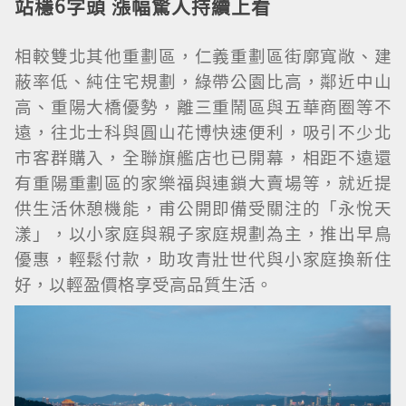
站穩
6
字頭 漲幅驚人持續上看
相較雙北其他重劃區，仁義重劃區街廓寬敞、建
蔽率低、純住宅規劃，綠帶公園比高，鄰近中山
高、重陽大橋優勢，離三重鬧區與五華商圈等不
遠，往北士科與圓山花博快速便利，吸引不少北
市客群購入，全聯旗艦店也已開幕，相距不遠還
有重陽重劃區的家樂福與連鎖大賣場等，就近提
供生活休憩機能，甫公開即備受關注的「永悅天
漾」，以小家庭與親子家庭規劃為主，推出早鳥
優惠，輕鬆付款，助攻青壯世代與小家庭換新住
好，以輕盈價格享受高品質生活。