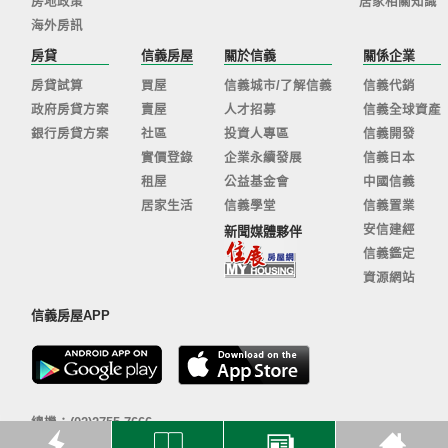
房地政策
居家相關知識
海外房訊
房貸
信義房屋
關於信義
關係企業
房貸試算
買屋
信義城市/了解信義
信義代銷
政府房貸方案
賣屋
人才招募
信義全球資產
銀行房貸方案
社區
投資人專區
信義開發
實價登錄
企業永續發展
信義日本
租屋
公益基金會
中國信義
居家生活
信義學堂
信義置業
安信建經
新聞媒體夥伴
信義鑑定
資源網站
信義房屋APP
總機：(02)2755-7666
客服信箱：
sinyi@sinyi.com.tw