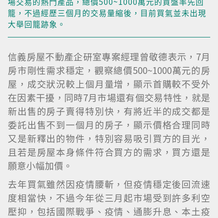
場交易的熱門產品，總價500~1000萬元的買盤率先回
籠，不過經歷三個月的交易量縮後，目前買氣並未出現
大舉回籠跡象。
信義房屋不動產企研室專案經理曾敬德表示，7月
房市剛性需求穩定，觀察總價500~1000萬元的房
屋，成交狀況較上個月量增，顯示首購較不受外
在因素干擾，同時7月市場還有個交易特性，就是
新出售的房子賣得特別快，有將近半的成交都是
委託出售不到一個月的房子，顯示價格合理同時
又是新釋出的物件，特別容易吸引買方的目光，
且若是房屋本身條件符合買方的需求，買方還是
願意小幅加價。
去年買氣雖然因疫情腰斬，但疫情穩定後回流速
度相當快，不過今年從三月起市場受到許多利空
壓抑，包括國際戰爭、疫情、通膨升息、本土疫