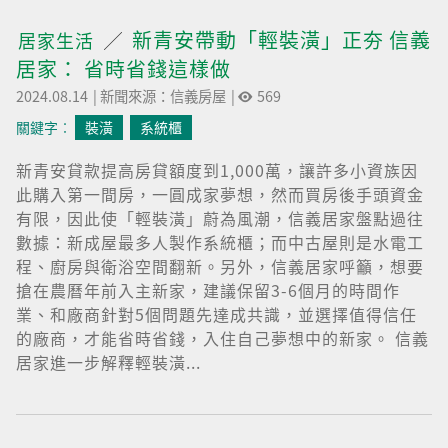
新青安帶動「輕裝潢」正夯 信義
居家生活
居家： 省時省錢這樣做
2024.08.14
|
新聞來源：信義房屋
|
569
關鍵字︰
裝潢
系統櫃
新青安貸款提高房貸額度到1,000萬，讓許多小資族因
此購入第一間房，一圓成家夢想，然而買房後手頭資金
有限，因此使「輕裝潢」蔚為風潮，信義居家盤點過往
數據：新成屋最多人製作系統櫃；而中古屋則是水電工
程、廚房與衛浴空間翻新。另外，信義居家呼籲，想要
搶在農曆年前入主新家，建議保留3-6個月的時間作
業、和廠商針對5個問題先達成共識，並選擇值得信任
的廠商，才能省時省錢，入住自己夢想中的新家。 信義
居家進一步解釋輕裝潢...