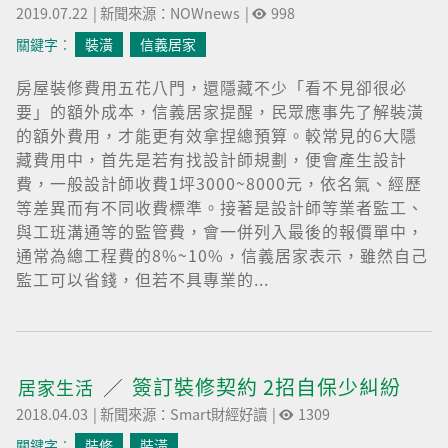
2019.07.22
|
新聞來源：NOWnews
|
998
關鍵字︰
裝潢
信義居家
房屋裝修費用五花八門，還隱藏不少「看不見卻很必
要」的額外成本，信義居家提醒，民眾應事先了解裝潢
的額外費用，才能更有效拿捏總預算。較常見的6大隱
藏費用中，首先是若有找設計師規劃，便會產生設計
費，一般設計師收費1坪3000~8000元，依名氣、經歷
等差異而有不同收費標準。接著是設計師等業者監工、
與工班溝通等的監管費，會一併列入最後的報價單中，
通常為總工程費的8%~10%，信義居家表示，雖然自己
監工可以省錢，但若不具專業的...
簽訂裝修契約 2招自保少糾紛
居家生活
2018.04.03
|
新聞來源：Smart財經好讀
|
1309
關鍵字︰
裝修
裝潢