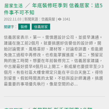
年底裝修旺季到 信義居家：這5
居家生活
件事不可不知
2022.11.03
|
新聞來源：信義房屋
|
1041
關鍵字︰
裝修
信義居家
信義居家表示，第一，需慎選設計公司，並提早溝通。
建議在施工前2個月，就要挑選好信譽佳的設計師，開
始討論需求、風格喜好、建材等，討論愈詳盡，愈能避
免施工過程中再修改，也愈能掌握進度。第二，預留足
夠的施工時間。想要在年前裝修完工，信義居家建議，
中古屋最好提早4個月以上開工，新成屋也要提早至少3
個月，有些社區大樓會規定只能在平日白天施工，得特
別留意。假如時間真的太緊，不妨與設計師溝通，挑選
最重要的事項優先執行，像是空間的必...