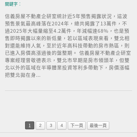
關鍵字︰
信義房屋不動產企研室統計近5年預售揭露狀況，這波
預售景氣最高峰落在2024年，總共揭露了13萬件，不
過2025年大幅量縮至4.2萬件，年減幅達68%，也是預
售即時揭露以來的新低量，若以區域表現來看，雙北相
對還能維持人氣，至於近年高科技帶動的房市熱區，則
已進入房價高漲過後的盤整期。 信義房屋不動產企研室
專案經理曾敬德表示，雙北市早期是房市領頭羊，但雙
北以外的區域在半導體業投資等利多帶動下，房價漲幅
把雙北拋在身...
1
2
3
4
下一頁
最後一頁