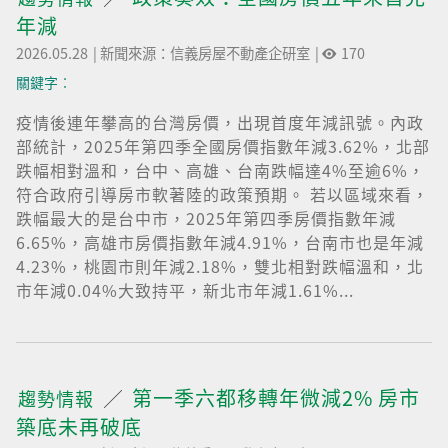
年減
2026.05.28
|
新聞來源：信義房屋不動產企研室
|
170
關鍵字︰
疫情後連年攀高的台灣房價，出現首度年減訊號。內政
部統計，2025年第四季全國房價指數年減3.62%，北部
跌幅相對溫和，台中、高雄、台南跌幅達4%至逾6%，
符合政府引導房市軟著陸的政策預期。 若以區域來看，
跌幅最大的是台中市，2025年第四季房價指數年減
6.65%，高雄市房價指數年減4.91%，台南市也是年減
4.23%，桃園市則年減2.18%，雙北相對跌幅溫和，北
市年減0.04%大致持平，新北市年減1.61%...
第一季六都移轉年微減2% 房市
趨勢情報
築底未再破底