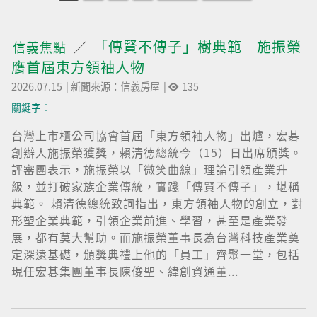
「傳賢不傳子」樹典範 施振榮
信義焦點
膺首屆東方領袖人物
2026.07.15
|
新聞來源：信義房屋
|
135
關鍵字︰
台灣上市櫃公司協會首屆「東方領袖人物」出爐，宏碁
創辦人施振榮獲獎，賴清德總統今（15）日出席頒獎。
評審團表示，施振榮以「微笑曲線」理論引領產業升
級，並打破家族企業傳統，實踐「傳賢不傳子」，堪稱
典範。 賴清德總統致詞指出，東方領袖人物的創立，對
形塑企業典範，引領企業前進、學習，甚至是產業發
展，都有莫大幫助。而施振榮董事長為台灣科技產業奠
定深遠基礎，頒獎典禮上他的「員工」齊聚一堂，包括
現任宏碁集團董事長陳俊聖、緯創資通董...