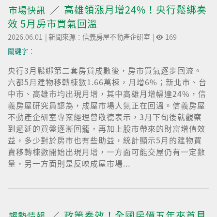
高雄領漲月增24%！央行鬆綁奏
市場快訊
效 5月房市買氣回溫
2026.06.01
|
新聞來源：信義房屋不動產企研室
|
169
關鍵字︰
央行3月鬆綁第二套房貸成數後，房市買氣逐步回流。
六都5月建物移轉棟數1.66萬棟，月增6%；新北市、台
中市、高雄市均出現月增，其中高雄月增幅達24%，信
義房屋研究員認為，成屋市場人氣正在回溫。信義房屋
不動產企研室專案經理曾敬德表示，3月下旬後就觀察
到遞延的買盤逐漸回籠，再加上股市帶來的財富增值效
益，多少對於房市也有些助益，統計顯示5月的建物買
賣移轉棟數開始出現月增，一方面可能交屋仍有一定數
量，另一方面則是反映成屋市場...
政策奏效！全國房價五年來首見
趨勢情報