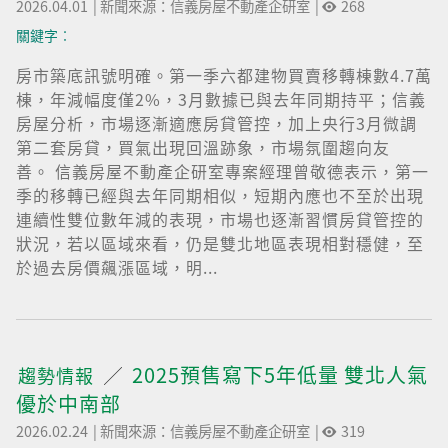
2026.04.01
|
新聞來源：信義房屋不動產企研室
|
268
關鍵字︰
房市築底訊號明確。第一季六都建物買賣移轉棟數4.7萬
棟，年減幅度僅2%，3月數據已與去年同期持平；信義
房屋分析，市場逐漸適應房貸管控，加上央行3月微調
第二套房貸，買氣出現回溫跡象，市場氛圍趨向友
善。 信義房屋不動產企研室專案經理曾敬德表示，第一
季的移轉已經與去年同期相似，短期內應也不至於出現
連續性雙位數年減的表現，市場也逐漸習慣房貸管控的
狀況，若以區域來看，仍是雙北地區表現相對穩健，至
於過去房價飆漲區域，明...
2025預售寫下5年低量 雙北人氣
趨勢情報
優於中南部
2026.02.24
|
新聞來源：信義房屋不動產企研室
|
319