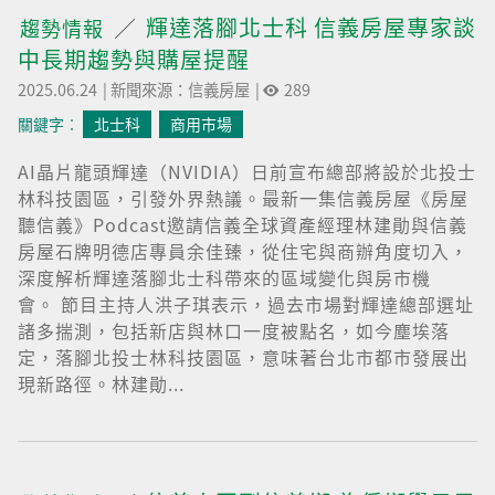
輝達落腳北士科 信義房屋專家談
趨勢情報
中長期趨勢與購屋提醒
2025.06.24
|
新聞來源：信義房屋
|
289
關鍵字︰
北士科
商用市場
AI晶片龍頭輝達（NVIDIA）日前宣布總部將設於北投士
林科技園區，引發外界熱議。最新一集信義房屋《房屋
聽信義》Podcast邀請信義全球資產經理林建勛與信義
房屋石牌明德店專員余佳臻，從住宅與商辦角度切入，
深度解析輝達落腳北士科帶來的區域變化與房市機
會。 節目主持人洪子琪表示，過去市場對輝達總部選址
諸多揣測，包括新店與林口一度被點名，如今塵埃落
定，落腳北投士林科技園區，意味著台北市都市發展出
現新路徑。林建勛...