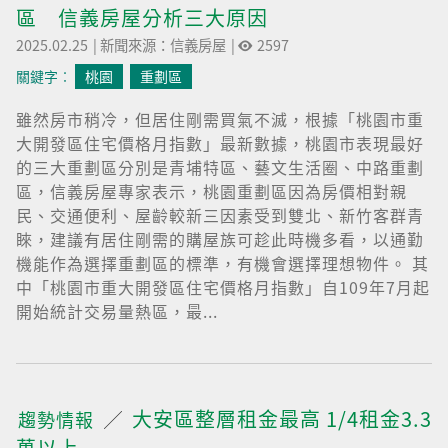
區 信義房屋分析三大原因
2025.02.25
|
新聞來源：信義房屋
|
2597
關鍵字︰
桃園
重劃區
雖然房市稍冷，但居住剛需買氣不滅，根據「桃園市重
大開發區住宅價格月指數」最新數據，桃園市表現最好
的三大重劃區分別是青埔特區、藝文生活圈、中路重劃
區，信義房屋專家表示，桃園重劃區因為房價相對親
民、交通便利、屋齡較新三因素受到雙北、新竹客群青
睞，建議有居住剛需的購屋族可趁此時機多看，以通勤
機能作為選擇重劃區的標準，有機會選擇理想物件。 其
中「桃園市重大開發區住宅價格月指數」自109年7月起
開始統計交易量熱區，最...
大安區整層租金最高 1/4租金3.3
趨勢情報
萬以上