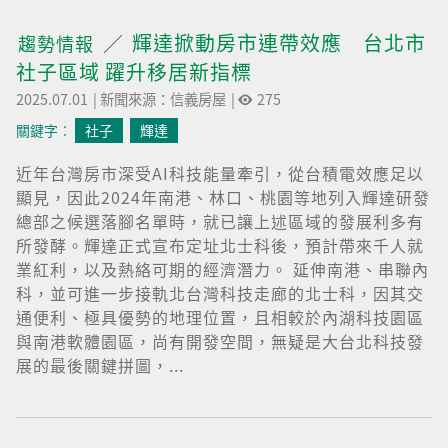
輝達掀動房市連帶效應 台北市
趨勢情報
社子區域 躍升移居新指標
2025.07.01
|
新聞來源：信義房屋
|
275
關鍵字︰
社子
輝達
近年台灣房市深受AI科技能量牽引，從台積電效應足以
顯見，因此2024年南港、林口、桃園等地列入輝達研發
總部之候選落腳名單時，就已讓上述區域的發展利多有
所發酵。輝達正式宣布定址北士科後，預計帶來千人就
業紅利，以及熱絡可期的經濟潛力。 延伸南港、串聯內
科，並可進一步接軌北台灣科技走廊的北士科，因其交
通便利、極具優勢的地理位置，且相較於內湖科技園區
與南港軟體園區，尚有開發空間，無疑是大台北科技發
展的最後關鍵拼圖，...