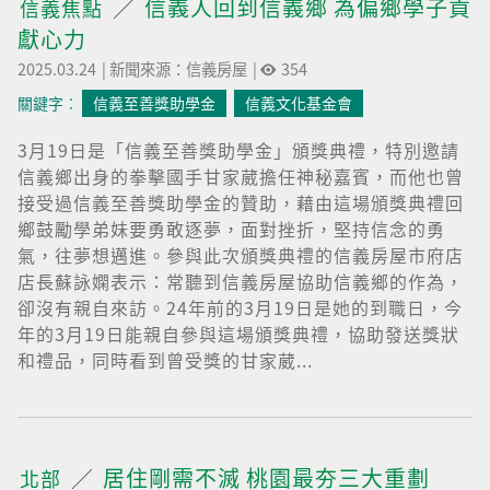
信義人回到信義鄉 為偏鄉學子貢
信義焦點
獻心力
2025.03.24
|
新聞來源：信義房屋
|
354
關鍵字︰
信義至善獎助學金
信義文化基金會
3月19日是「信義至善獎助學金」頒獎典禮，特別邀請
信義鄉出身的拳擊國手甘家葳擔任神秘嘉賓，而他也曾
接受過信義至善獎助學金的贊助，藉由這場頒獎典禮回
鄉鼓勵學弟妹要勇敢逐夢，面對挫折，堅持信念的勇
氣，往夢想邁進。參與此次頒獎典禮的信義房屋市府店
店長蘇詠嫻表示：常聽到信義房屋協助信義鄉的作為，
卻沒有親自來訪。24年前的3月19日是她的到職日，今
年的3月19日能親自參與這場頒獎典禮，協助發送獎狀
和禮品，同時看到曾受獎的甘家葳...
居住剛需不滅 桃園最夯三大重劃
北部