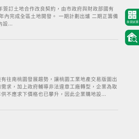
8年簽訂土地合作改良契約，由市政府與財政部國有
8年內完成全區土地開發。 一期計劃出爐 二期正籌備
房貸試算
...
廠有往南桃園發展趨勢，讓桃園工業地產交易版圖出
用需求，加上政府輔導非法違章工廠轉型，企業為取
不應求下價格也已攀升，因此企業購地設...