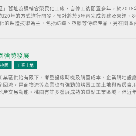
區」舊址為退輔會榮民化工廠，自停工後閒置多年，於201
年加20年的方式進行開發，預計將於5年內完成興建及營運、
化的製造技術為主，包括紡織、塑膠等傳統產品，另在園區內設
園強勢發展
桃園
工業土地
工業區供給有限下，考量設廠時機及購置成本，企業購地設
商回流，電商物流等產業也有強勁的購置工業土地與廠房自
產交易動能。桃園有許多發展成熟的重點工業區域，但近年供