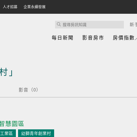
人才招募
企業永續發展
新
每日新聞
影音房市
房價指數
村」
影音（0）
智慧園區
工業區
幼獅青年創業村