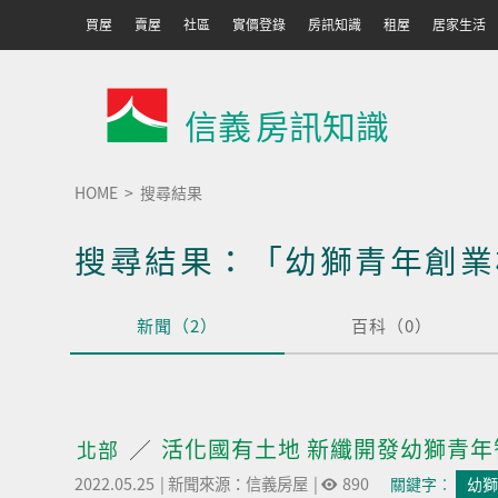
買屋
賣屋
社區
實價登錄
房訊知識
租屋
居家生活
信義
房訊知識
HOME
搜尋結果
搜尋結果：「幼獅青年創業
新聞（2）
百科（0）
活化國有土地 新纖開發幼獅青年
北部
2022.05.25
|
新聞來源：信義房屋
|
890
關鍵字︰
幼獅