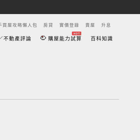
手買屋攻略懶人包
房貸
實價登錄
賣屋
升息
／不動產評論
購屋能力試算
百科知識