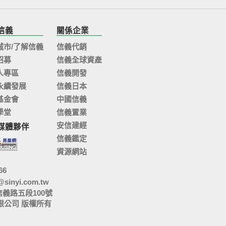
信義
關係企業
城市/了解信義
信義代銷
招募
信義全球資產
人專區
信義開發
永續發展
信義日本
基金會
中國信義
學堂
信義置業
安信建經
媒體夥伴
信義鑑定
資源網站
66
@sinyi.com.tw
信義路五段100號
限公司 版權所有