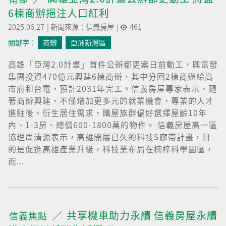
6棟商辦挹注人口紅利
2025.06.27
|
新聞來源：信義房屋
|
461
關鍵字︰
商辦
亞洲新灣區
高雄「亞灣2.0計畫」首件公辦都更案日前動工，興富發
集團投資470億元興建6棟商辦，其中分回2棟商辦給高
市府和台電，預計2031年完工。信義房屋專家表示，隨
著商辦興建，不僅增加更多元的就業機會，專業的人才
進駐後，衍生居住需求，購屋族群偏好選擇屋齡10年
內、1-3房、總價600-1800萬的物件。 信義房屋高一區
協理周清源表示，高雄開展已久的科技S廊帶計畫，目
的是促進高雄產業升級，科技業布局在楠梓科學園區，
而...
共享機車助力永續 信義房屋永續
信義焦點