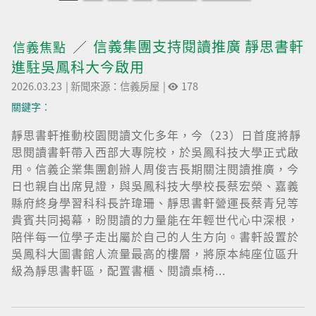
信義集團支持閱讀推廣 靜思書軒
信義焦點
進駐吳鳳科大今啟用
2026.03.23
|
新聞來源：信義房屋
|
178
關鍵字︰
靜思書軒推動校園閱讀文化多年，今（23）日首度將靜
思閱讀書軒帶入西部大專院校，於吳鳳科技大學正式啟
用。信義企業集團創辦人周俊吉長期關注閱讀推廣，今
日也親自出席見證，與吳鳳科技大學校長蔡宏榮、嘉義
縣府終身學習科科長許瑋珊、靜思書軒營運長蔡青兒等
貴賓共同揭幕，盼閱讀的力量能在年輕世代心中深根，
陪伴每一位學子走出屬於自己的人生方向。書軒設置於
吳鳳科大圖書館人流量最高的樓層，將原本純座位區升
級為靜思書軒區，配置書櫃、閱讀桌椅...