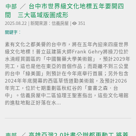
台中市世界級文化地標五年要開四
中部
間 三大區域版圖成形
2025.08.22
|
新聞來源：信義房屋
|
351
關鍵字︰
素有文化之都美譽的台中市，將在五年內迎來四座世界
級文化地標！普立茲建築大師Frank Gehry將操刀位於
水湳經貿園區的「中國醫藥大學美術館」，預計2029年
完工，這也是他在東亞的首個作品；而距離不到三公里
的台中「綠美圖」則預計在今年底舉行首展；另外包含
2024年年底開幕的西區草悟道勤美術館，及預計2026
年完工，位於七期重劃區秋紅谷的「童書之森．台
中」。信義房屋中二區協理王聖憲指出，這些文化場館
的進駐地點正好落在水...
高雄亞灣2.0計畫公辦都更動工 將蓋
南部