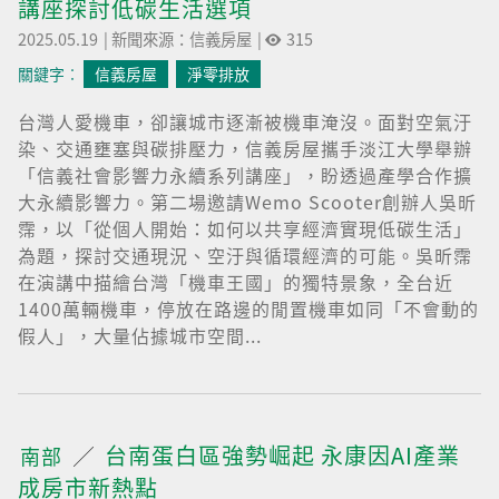
講座探討低碳生活選項
2025.05.19
|
新聞來源：信義房屋
|
315
關鍵字︰
信義房屋
淨零排放
台灣人愛機車，卻讓城市逐漸被機車淹沒。面對空氣汙
染、交通壅塞與碳排壓力，信義房屋攜手淡江大學舉辦
「信義社會影響力永續系列講座」，盼透過產學合作擴
大永續影響力。第二場邀請Wemo Scooter創辦人吳昕
霈，以「從個人開始：如何以共享經濟實現低碳生活」
為題，探討交通現況、空汙與循環經濟的可能。吳昕霈
在演講中描繪台灣「機車王國」的獨特景象，全台近
1400萬輛機車，停放在路邊的閒置機車如同「不會動的
假人」，大量佔據城市空間...
台南蛋白區強勢崛起 永康因AI產業
南部
成房市新熱點