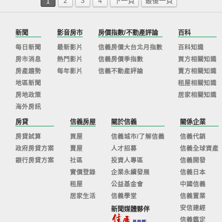
1
2
3
4
下一頁
最後一頁
新聞
影音房市
房價指數/不動產評論
百科
每日新聞
最新影片
信義房價大台北月指數
百科知識
房市消息
熱門影片
信義房價季指數
買方相關知識
房產趨勢
每年影片
信義不動產評論
賣方相關知識
地區新聞
租屋相關知識
房地政策
居家相關知識
海外房訊
房貸
信義房屋
關於信義
關係企業
房貸試算
買屋
信義城市/了解信義
信義代銷
政府房貸方案
賣屋
人才招募
信義全球資產
銀行房貸方案
社區
投資人專區
信義開發
實價登錄
企業永續發展
信義日本
租屋
公益基金會
中國信義
居家生活
信義學堂
信義置業
安信建經
新聞媒體夥伴
信義鑑定