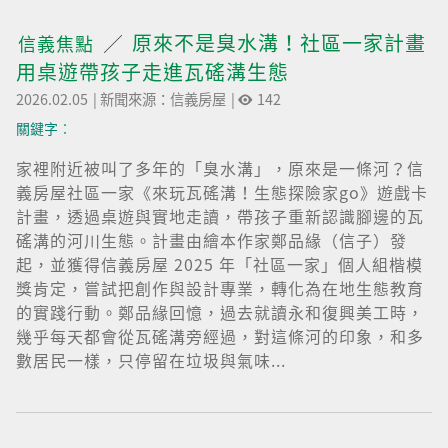
原來不是臭水溝！社區一家計畫
信義焦點
用桌遊帶孩子走進瓦磘溝生態
2026.02.05
|
新聞來源：信義房屋
|
142
關鍵字︰
家裡附近被叫了多年的「臭水溝」，原來是一條河？信
義房屋社區一家《來玩瓦磘溝！生態探險家go》遊戲卡
計畫，透過桌遊與實地走讀，帶孩子重新認識腳邊的瓦
磘溝的河川生態。計畫由繪本作家鄭品緣（信子）發
起，並獲得信義房屋 2025 年「社區一家」個人組楷模
獎肯定，嘗試把創作與設計專業，轉化為在地生態教育
的實踐行動。鄭品緣回憶，過去就讀永和復興美工時，
幾乎每天都會從瓦磘溝旁經過，對這條河的印象，和多
數居民一樣，只停留在垃圾與氣味...