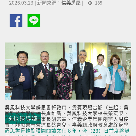
2026.03.23
|
新聞來源：
信義房屋
|
185
吳鳳科技大學靜思書軒啟用，貴賓現場合影（左起：吳
鳳科技大學副校長盧維新、吳鳳科技大學校長蔡宏榮、
快速導讀
吳鳳科技大學董事長胡宗鑫、信義企業集團創辦人周俊
吉、靜思書軒營運長蔡青兒、嘉義縣政府教育處終身學
習科科長許瑋珊）
靜思書軒推動校園閱讀文化多年，今（23）日首度將靜