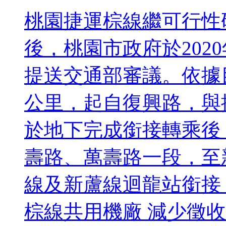
桃園捷運棕線繼可行性研
後，桃園市政府於202
提送交通部審議。依據目
公里，起自復興路，與
於地下完成銜接轉乘後
壽路、萬壽路一段，至
線及新蘆線迴龍站銜接
棕線共用機廠 減少徵