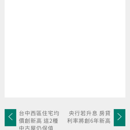
台中西區住宅均
央行若升息 房貸
價創新高 這2種
利率將創6年新高
中古屋仍保值