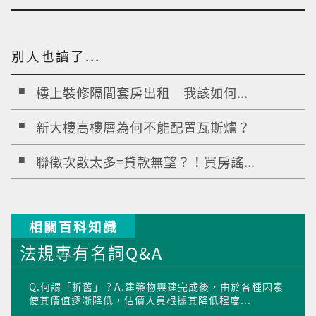
別人也讀了...
樓上裝修隔間套房出租 我該如何...
新大樓高樓層為何不能配置瓦斯爐？
聯徵次數太多=貸款無望？！買房謠...
相關百科知識
法規專有名詞Q&A
Q.何謂「折舊」？A.建築物興建完成後，由於各種因素
使其價值逐漸降低，估價人員根據其降低程度...