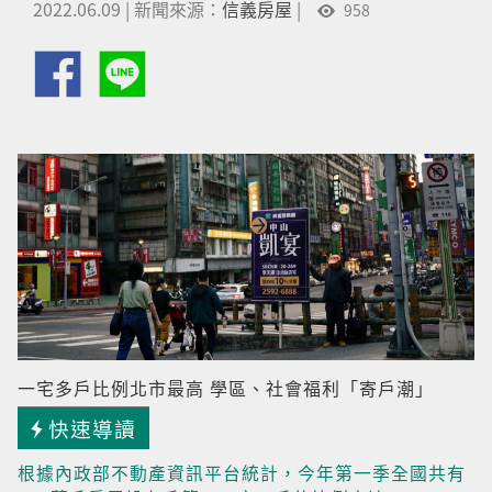
2022.06.09
|
新聞來源：
信義房屋
|
958
一宅多戶比例北市最高 學區、社會福利「寄戶潮」
快速導讀
根據內政部不動產資訊平台統計，今年第一季全國共有