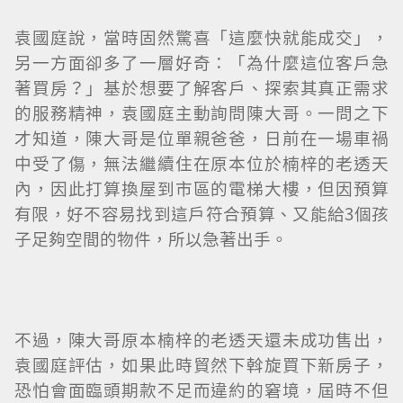
袁國庭說，當時固然驚喜「這麼快就能成交」，
另一方面卻多了一層好奇：「為什麼這位客戶急
著買房？」基於想要了解客戶、探索其真正需求
的服務精神，袁國庭主動詢問陳大哥。一問之下
才知道，陳大哥是位單親爸爸，日前在一場車禍
中受了傷，無法繼續住在原本位於楠梓的老透天
內，因此打算換屋到市區的電梯大樓，但因預算
有限，好不容易找到這戶符合預算、又能給3個孩
子足夠空間的物件，所以急著出手。
不過，陳大哥原本楠梓的老透天還未成功售出，
袁國庭評估，如果此時貿然下斡旋買下新房子，
恐怕會面臨頭期款不足而違約的窘境，屆時不但