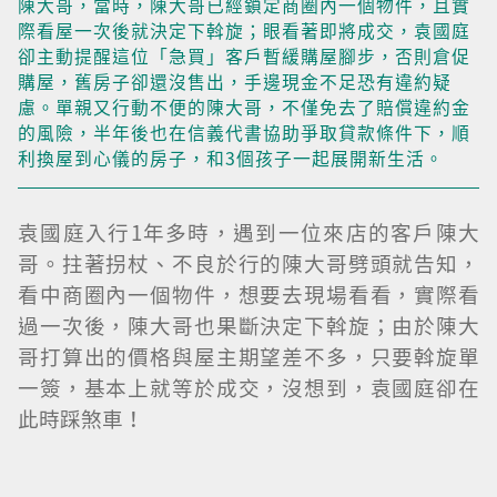
陳大哥，當時，陳大哥已經鎖定商圈內一個物件，且實
際看屋一次後就決定下斡旋；眼看著即將成交，袁國庭
卻主動提醒這位「急買」客戶暫緩購屋腳步，否則倉促
購屋，舊房子卻還沒售出，手邊現金不足恐有違約疑
慮。單親又行動不便的陳大哥，不僅免去了賠償違約金
的風險，半年後也在信義代書協助爭取貸款條件下，順
利換屋到心儀的房子，和3個孩子一起展開新生活。
袁國庭入行1年多時，遇到一位來店的客戶陳大
哥。拄著拐杖、不良於行的陳大哥劈頭就告知，
看中商圈內一個物件，想要去現場看看，實際看
過一次後，陳大哥也果斷決定下斡旋；由於陳大
哥打算出的價格與屋主期望差不多，只要斡旋單
一簽，基本上就等於成交，沒想到，袁國庭卻在
此時踩煞車！