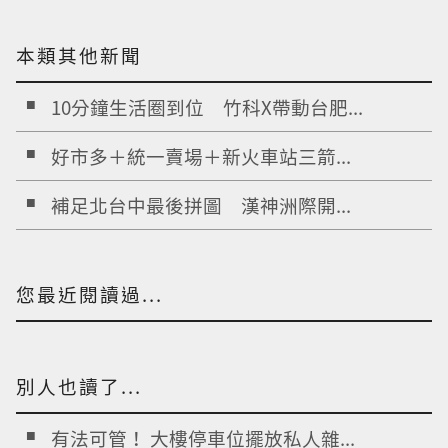
本類其他新聞
10分鐘生活圈到位 竹科X帶動台肥...
好市多＋統一賣場＋新火車站三箭...
補足北台中最後拼圖 漢神洲際開...
您最近閱讀過...
別人也讀了...
有法可管！ 大樓停車位擺放私人雜...