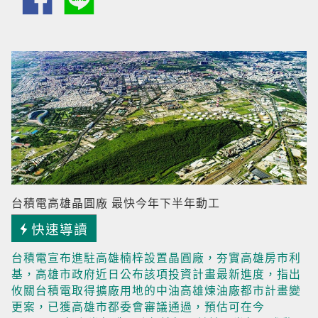
台積電高雄晶圓廠 最快今年下半年動工
快速導讀
台積電宣布進駐高雄楠梓設置晶圓廠，夯實高雄房市利
基，高雄市政府近日公布該項投資計畫最新進度，指出
攸關台積電取得擴廠用地的中油高雄煉油廠都市計畫變
更案，已獲高雄市都委會審議通過，預估可在今