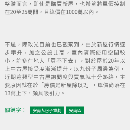
整體而言，即使是購買新屋，也希望將單價控制
在20至25萬間，且總價在1000萬以內。
不過，陳政光目前也已觀察到，由於新屋行情逐
步攀升，加之公設比高，室內實際使用空間較
小，許多在地人「買不下去」，對於屋齡20年以
上中古屋接受度漸漸提升。以九份子周邊為例，
近期這類型中古屋詢問度與買氣就十分熱絡，主
要原因就在於「房價是新屋除以2」，單價尚落在
13萬上下，頗具吸引力。
關鍵字︰
安南九份子重劃
安南區