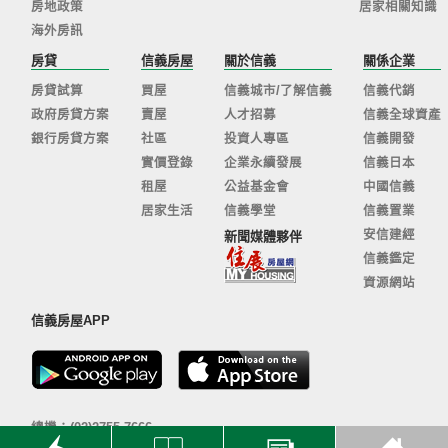
房地政策
居家相關知識
海外房訊
房貸
信義房屋
關於信義
關係企業
房貸試算
買屋
信義城市/了解信義
信義代銷
政府房貸方案
賣屋
人才招募
信義全球資產
銀行房貸方案
社區
投資人專區
信義開發
實價登錄
企業永續發展
信義日本
租屋
公益基金會
中國信義
居家生活
信義學堂
信義置業
安信建經
新聞媒體夥伴
信義鑑定
資源網站
信義房屋APP
總機：(02)2755-7666
客服信箱：
sinyi@sinyi.com.tw