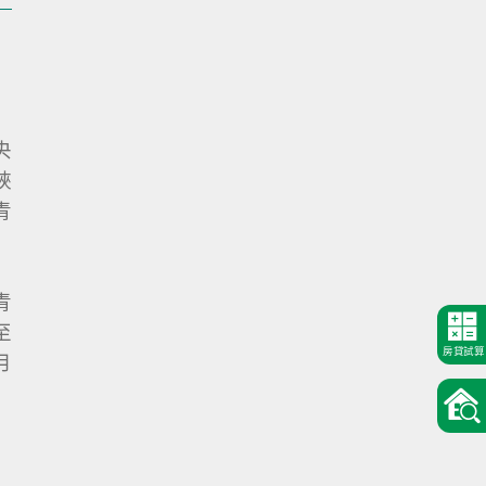
央
峽
青
青
至
房貸試算
月