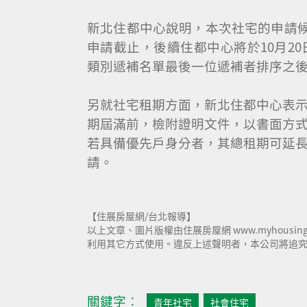
新北住都中心說明，本次社宅的申請候補
申請截止，後續住都中心將於10月2
類別遞補名單最後一位遞補者排序之
另就社宅租期方面，新北住都中心表
期屆滿前，檢附證明文件，以書面方式
若具備優先戶身分者，其總租期可延長
請。
【住展房屋網/台北報導】
以上文章、圖片版權由住展房屋網 www.myhousi
利用其它方式使用。違反上述聲明者，本公司將追究其相
關鍵字︰
青年社宅
社會住宅