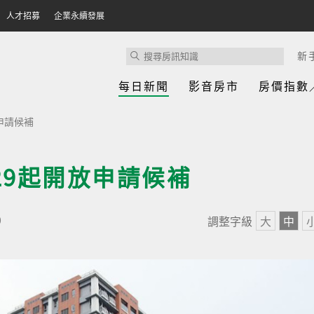
人才招募
企業永續發展
新
每日新聞
影音房市
房價指數
申請候補
29起開放申請候補
調整字級
大
中
0