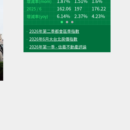
1.87%
1.51%
1.6%
桃
台
增減率(mom)
162.06
197
176.22
2025 / 6
增
增
(q
(q
6.14%
2.37%
4.23%
增減率(yoy)
2026年第二季都會區季指數
2026年6月大台北房價指數
2026年第一季 - 信義不動產評論