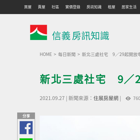
買屋
賣屋
社區
實價登錄
房訊知識
租屋
居家生活
信義
房訊知識
HOME
每日新聞
新北三處社宅 9／29起開放
新北三處社宅 9／
2021.09.27
|
新聞來源：
住展房屋網
|
76
分享