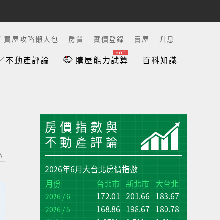
手買屋攻略懶人包
房貸
實價登錄
賣屋
升息
／不動產評論
購屋能力試算
百科知識
房價指數與
不動產評論
小
2026年6月大台北房價指數
台
台
月份
台北市
新北市
大台北
172.01
201.66
183.67
增
增
2026 / 6
(q
(q
168.86
198.67
180.78
2026 / 5