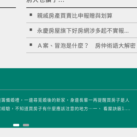
親戚房產買賣比申報贈與划算
永慶房屋旗下好房網涉多起不實報...
Ａ案、冒泡是什麼？ 房仲術語大解密
邊籌備婚禮，一邊尋覓婚後的新家，身邊長輩一再提醒買房子是人
驗，不知道買房子有什麼應該注意的地方…一、 看屋訣竅1....