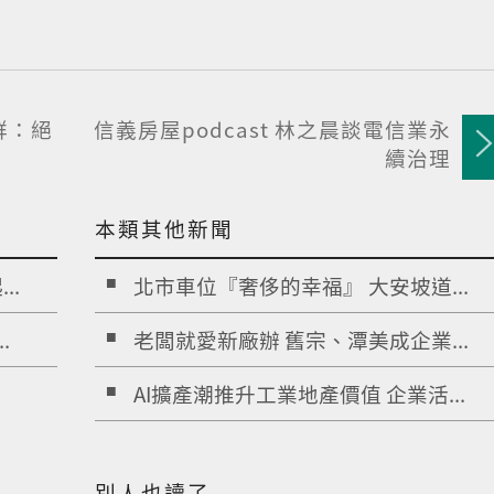
群：絕
信義房屋podcast 林之晨談電信業永
續治理
本類其他新聞
..
北市車位『奢侈的幸福』 大安坡道...
.
老闆就愛新廠辦 舊宗、潭美成企業...
AI擴產潮推升工業地產價值 企業活...
別人也讀了...