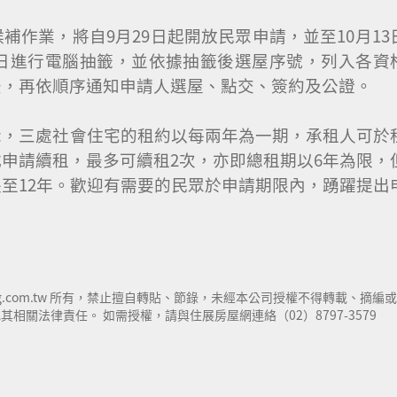
作業，將自9月29日起開放民眾申請，並至10月13
0日進行電腦抽籤，並依據抽籤後選屋序號，列入各資
後，再依順序通知申請人選屋、點交、簽約及公證。
示，三處社會住宅的租約以每兩年為一期，承租人可於
申請續租，最多可續租2次，亦即總租期以6年為限，
至12年。歡迎有需要的民眾於申請期限內，踴躍提出
ng.com.tw 所有，禁止擅自轉貼、節錄，未經本公司授權不得轉載、摘編或
關法律責任。 如需授權，請與住展房屋網連絡（02）8797-3579