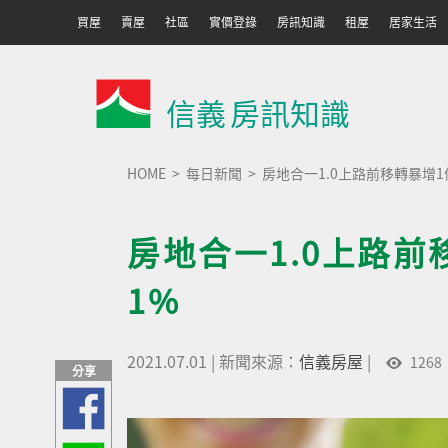
買屋
賣屋
社區
實價登錄
房訊知識
租屋
居家生活
信義
房訊知識
HOME
每日新聞
房地合一1.0上路前移轉暴增1倍
房地合一1.0上路前
1%
2021.07.01
|
新聞來源：
信義房屋
|
1268
分享