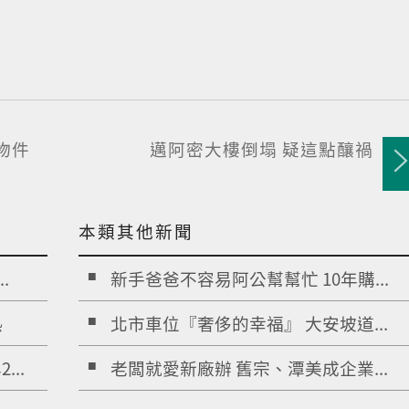
物件
邁阿密大樓倒塌 疑這點釀禍
本類其他新聞
.
新手爸爸不容易阿公幫幫忙 10年購...
熱
北市車位『奢侈的幸福』 大安坡道...
..
老闆就愛新廠辦 舊宗、潭美成企業...