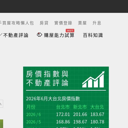
手買屋攻略懶人包
房貸
實價登錄
賣屋
升息
／不動產評論
購屋能力試算
百科知識
房價指數與
不動產評論
2026年6月大台北房價指數
小
台
台
月份
台北市
新北市
大台北
172.01
201.66
183.67
增
增
2026 / 6
(q
(q
168.86
198.67
180.78
2026 / 5