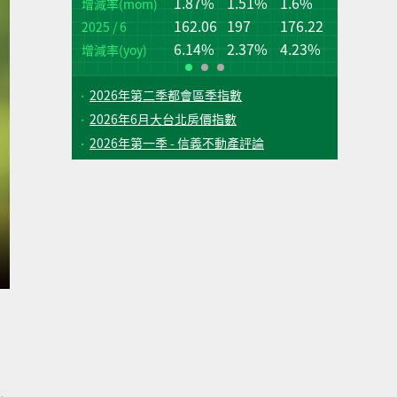
1.87%
1.51%
1.6%
桃
台
增減率(mom)
162.06
197
176.22
2025 / 6
增
增
(q
(q
6.14%
2.37%
4.23%
增減率(yoy)
2026年第二季都會區季指數
2026年6月大台北房價指數
2026年第一季 - 信義不動產評論