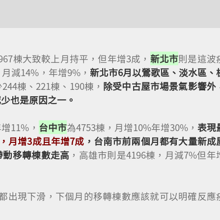
2967棟大致較上月持平，但年增3成，
新北市
則是這波
月減14%，年增9%，
新北市6月以鶯歌區、淡水區、
44棟、221棟、190棟，
除受中古屋市場景氣影響外
減少也是原因之一。
增11%，
台中市
為4753棟，月增10%年增30%，
表現
棟，月增3成且年增7成
，台南市前兩個月都有大量新成
帶動移轉棟數走高
，高雄市則是4196棟，月減7%但年
況都出現下滑，下個月的移轉棟數應該就可以明確反應