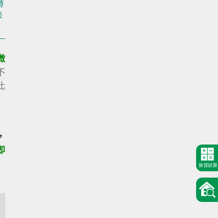
持
淡
微
不
此
，
即
房貸試算