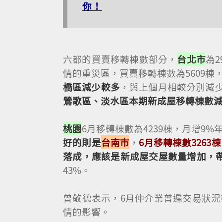
你！
六都的買賣移轉棟數部分，
台北市
為
情的重災區，買賣移轉棟數為5609棟，
橋區減少較多
，與上個月相較分別減少2
鶯歌區、淡水區本期新成屋移轉棟數
桃園
6月移轉棟數為4239棟，月增9%年
好的則是
台南市
，
6月移轉棟數3263
落成，應該是新成屋交屋數量增加，
43%。
曾敬德表示，6月仲介業普遍交易狀
情的影響。