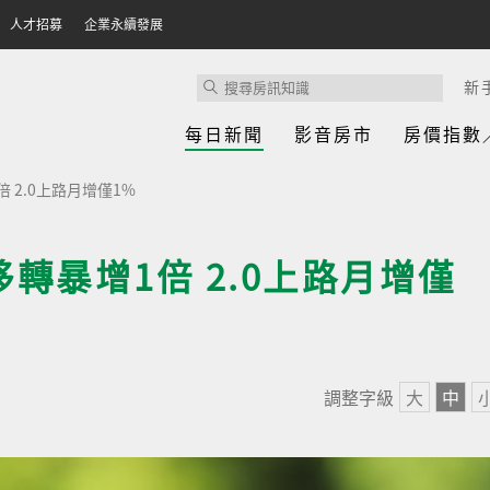
人才招募
企業永續發展
新
每日新聞
影音房市
房價指數
 2.0上路月增僅1%
移轉暴增1倍 2.0上路月增僅
調整字級
大
中