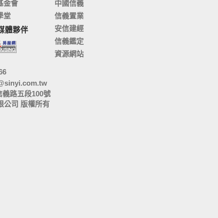
基金會
中國信義
學堂
信義置業
安信建經
媒體夥伴
信義鑑定
資源網站
66
@sinyi.com.tw
信義路五段100號
限公司 版權所有