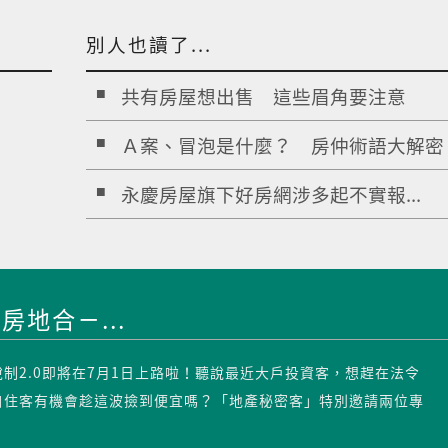
別人也讀了...
共有房屋想出售 這些眉角要注意
Ａ案、冒泡是什麼？ 房仲術語大解密
永慶房屋旗下好房網涉多起不實報...
房地合ㄧ...
制2.0即將在7月1日上路啦！聽說最近大戶投資客，想趕在法令
自住客有機會趁這波撿到便宜嗎？「地產秘密客」特別邀請兩位專