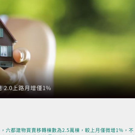
 2.0上路月增僅1%
，六都建物買賣移轉棟數為2.5萬棟，較上月僅微增1%，不