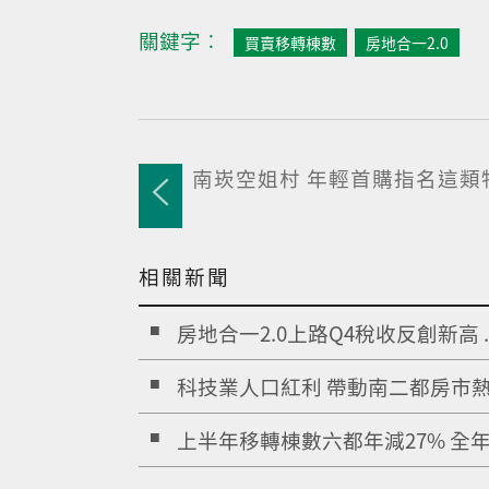
關鍵字︰
買賣移轉棟數
房地合一2.0
南崁空姐村 年輕首購指名這類
相關新聞
房地合一2.0上路Q4稅收反創新高 ..
科技業人口紅利 帶動南二都房市
上半年移轉棟數六都年減27% 全年2.