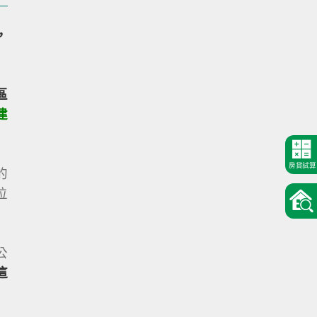
，
區
建
房貸試算
的
位
公
這