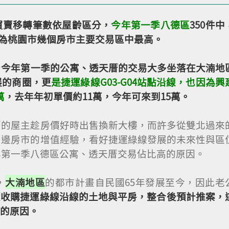
買賣移轉筆數依屋齡區分，
今年第一季八德區
350件中
為桃園市幾個房市主要交易區中最高。
，
今年第一季的公寓、透天厝的交易大多坐落在大湳地
展的商圈，更
是捷運綠線G03-G04站點沿線，也因為興
萬
，去年年初單價約11萬，今年可來到15萬。
厝的屋主趁房價好時出售換新大樓，而許多從雙北過來
周邊房市的增值經驗，看好捷運綠線發展的未來性與區
年第一季八德區公寓、透天厝交易佔比高的原因。
，
大湳地區
的都市計畫自民國65年發展至今，因此老
續收購捷運綠線沿線的土地與平房，整合後預計推案，
高的原因。