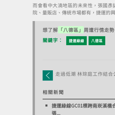
而會看中大湳地區的未來性，張國彥
院、量販店、傳統市場都有，捷運的
想了解
「八德區」
周遭行情走勢
關鍵字︰
捷運綠線
八德區
走過低潮 林琮庭工作結合
相關新聞
捷運綠線GC01標跨南崁溪橋
張...