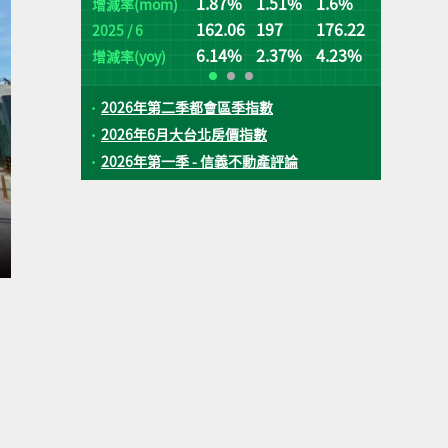
1.87%
1.51%
1.6%
桃
台
增減率(mom)
162.06
197
176.22
2025 / 6
增
增
(q
(q
6.14%
2.37%
4.23%
增減率(yoy)
2026年第二季都會區季指數
2026年6月大台北房價指數
2026年第一季 - 信義不動產評論
表