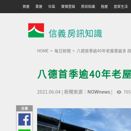
買屋
賣屋
社區
實價登錄
房訊知識
租屋
居家生活
信義
房訊知識
HOME
每日新聞
八德首季逾40年老屋賣最多 
八德首季逾40年老
2021.06.04
|
新聞來源：
NOWnews
|
705
分享