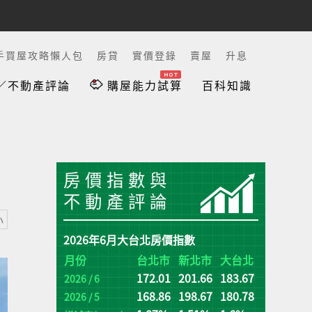
手買屋攻略懶人包
房貸
實價登錄
賣屋
升息
／不動產評論
購屋能力試算
百科知識
房價指數與
不動產評論
小
2026年6月大台北房價指數
台
台
月份
台北市
新北市
大台北
172.01
201.66
183.67
增
增
2026 / 6
(q
(q
168.86
198.67
180.78
2026 / 5