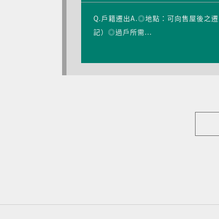
Q.戶籍遷出A.◎地點：可向售屋後
記）◎過戶所需...