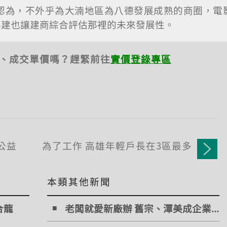
認為，不外乎為大湳地區為八德發展成熟的商圈，電
興建也讓建商綜合評估那裡的未來發展性。
、成交單價嗎？趕緊前往
實價登錄專區
公益
為了工作 高雄年輕戶長在3區最多
本類其他新聞
合龍
老闆就愛新廠辦 舊宗、潭美成企業...