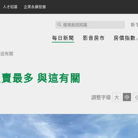
人才招募
企業永續發展
新
每日新聞
影音房市
房價指數
與這有關
屋賣最多 與這有關
調整字級
大
中