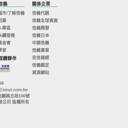
信義
關係企業
城市/了解信義
信義代銷
招募
信義全球資產
人專區
信義開發
永續發展
信義日本
基金會
中國信義
學堂
信義置業
安信建經
媒體夥伴
信義鑑定
資源網站
66
@sinyi.com.tw
信義路五段100號
限公司 版權所有