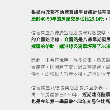
根據內政部不動產資訊平台統計住宅
屋齡40-50年的房屋交易佔比23.14%
，
信義房屋八德廣豐店店長宋有容觀察
的介壽路沿線，
介壽路
是八德早期發
捷運的帶動，讓沿線公寓單坪漲了3-5
因此，宋有容說明，許多公寓、透天
置產客，則因有了雙北過去蓋捷運，
條件，紛紛投入置產收租，這也是今
信義房屋八德長興店店長張國彥表示
寓、平房屋齡已4-50年，
近期建商陸
也是今年第一季屋齡4-50年交易佔比