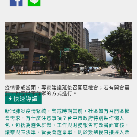
疫情警戒當頭，專家建議延後召開區權會；若有開會需
要，也應以不群聚的方式進行。
快速導讀
新冠肺炎疫情緊繃，警戒時期當前，社區如有召開區權
會需求，有什麼注意事項？台中市政府特別製作懶人
包，包括為避免群聚，工作與財務報告可改書面審核，
議案與表決單、管委會選舉單，則於簽到後直接透入票