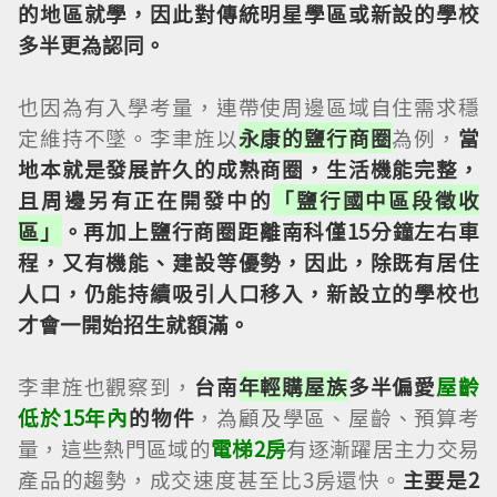
的地區就學，因此對傳統明星學區或新設的學校
多半更為認同。
也因為有入學考量，連帶使周邊區域自住需求穩
定維持不墜。李聿旌以
永康的鹽行商圈
為例，
當
地本就是發展許久的成熟商圈，生活機能完整，
且周邊另有正在開發中的
「鹽行國中區段徵收
區」
。再加上鹽行商圈距離南科僅15分鐘左右車
程，又有機能、建設等優勢，因此，除既有居住
人口，仍能持續吸引人口移入，新設立的學校也
才會一開始招生就額滿。
李聿旌也觀察到，
台南
年輕購屋族
多半偏愛
屋齡
低於15年內
的物件
，為顧及學區、屋齡、預算考
量，這些熱門區域的
電梯2房
有逐漸躍居主力交易
產品的趨勢，成交速度甚至比3房還快。
主要是2