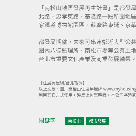
「南松山地區發展再生計畫」是都發
北路、忠孝東路、基隆路一段所圍地
家鐵道博物館園區、菸廠路東延、京
都發局期望，未來可串連鄰近大型公
圍內八德監理所、南松市場等公有土
台北市重要文化產業及商業發展軸帶
【住展房屋網/台北報導】
以上文章、圖片版權由住展房屋網 www.myhousi
利用其它方式使用。違反上述聲明者，本公司將追究其相
關鍵字︰
南松山
都市發展