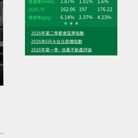
1.87%
1.51%
1.6%
桃
台
增減率(mom)
162.06
197
176.22
2025 / 6
增
增
(q
(q
6.14%
2.37%
4.23%
增減率(yoy)
2026年第二季都會區季指數
2026年6月大台北房價指數
2026年第一季 - 信義不動產評論