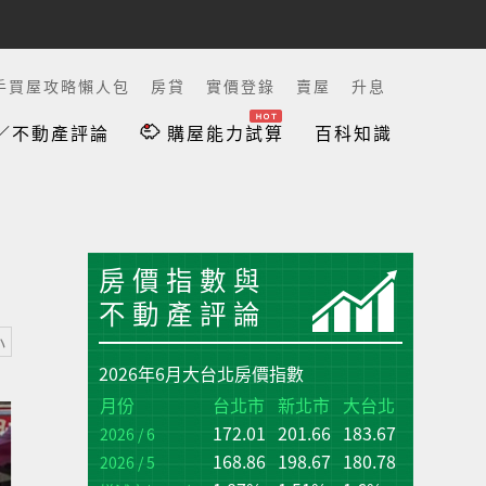
手買屋攻略懶人包
房貸
實價登錄
賣屋
升息
／不動產評論
購屋能力試算
百科知識
房價指數與
不動產評論
小
2026年6月大台北房價指數
台
台
月份
台北市
新北市
大台北
172.01
201.66
183.67
增
增
2026 / 6
(q
(q
168.86
198.67
180.78
2026 / 5