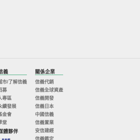
信義
關係企業
城市/了解信義
信義代銷
招募
信義全球資產
人專區
信義開發
永續發展
信義日本
基金會
中國信義
學堂
信義置業
安信建經
媒體夥伴
信義鑑定