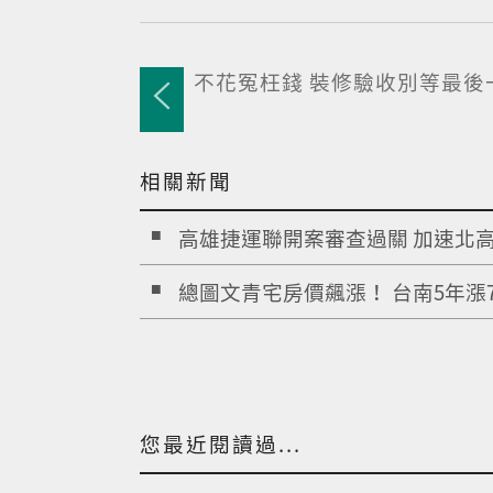
不花冤枉錢 裝修驗收別等最後
相關新聞
高雄捷運聯開案審查過關 加速北高.
總圖文青宅房價飆漲！ 台南5年漲7
您最近閱讀過...