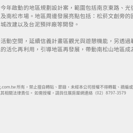
局今年啟動的地區規劃設計案，範圍包括南京東路、光
區及南松市場。地區周邊發展亮點包括：松菸文創旁的
華城改建以及台泥預拌廠等開發。
共活動空間，延續信義計畫區觀光與遊憩機能，另透過
地的活化再利用，引導地區再發展，帶動南松山地區成
。
ng.com.tw 所有，禁止擅自轉貼、節錄，未經本公司授權不得轉載、摘編或
關法律責任。 如需授權，請與住展房屋網連絡（02）8797-3579