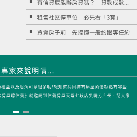
有信貸還能辦房貸嗎？ 貸款成數...
租售社區停車位 必先看「3寶」
買賣房子前 先搞懂一般約跟專任約
專家來說明情...
的權益以及眉角可是很多呢!想知道共同持有房屋的優缺點有哪些
《房屋聽信義》就邀請到信義房屋天母七段店吳曉芳店長，幫大家