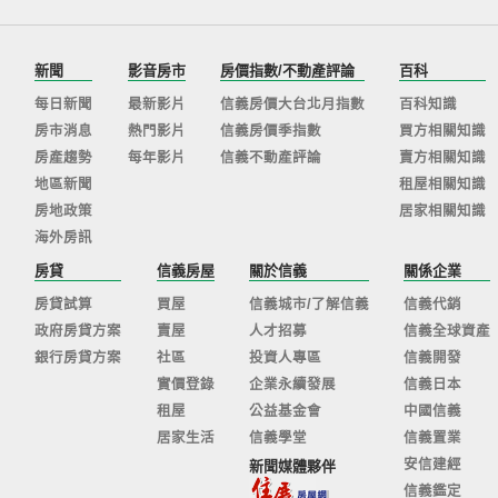
新聞
影音房市
房價指數/不動產評論
百科
每日新聞
最新影片
信義房價大台北月指數
百科知識
房市消息
熱門影片
信義房價季指數
買方相關知識
房產趨勢
每年影片
信義不動產評論
賣方相關知識
地區新聞
租屋相關知識
房地政策
居家相關知識
海外房訊
房貸
信義房屋
關於信義
關係企業
房貸試算
買屋
信義城市/了解信義
信義代銷
政府房貸方案
賣屋
人才招募
信義全球資產
銀行房貸方案
社區
投資人專區
信義開發
實價登錄
企業永續發展
信義日本
租屋
公益基金會
中國信義
居家生活
信義學堂
信義置業
安信建經
新聞媒體夥伴
信義鑑定