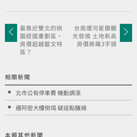
最靠近雙北的桃
台南運河星鑽觀
園經國重劃區，
光發燒 土地新高
房價超越藝文特
房價將飆3字頭
區？
相關新聞
北市公有停車費 機動調漲
邁阿密大樓倒塌 疑這點釀禍
本類其他新聞