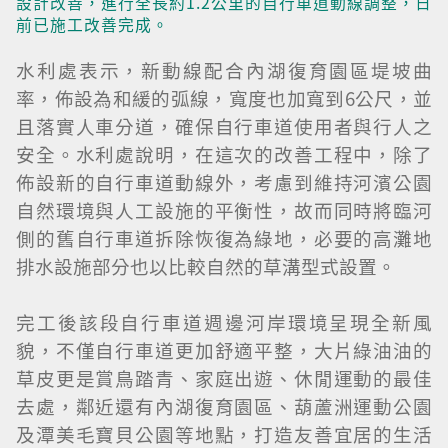
設計改善，進行全長約1.2公里的自行車道動線調整，日
前已施工改善完成。
水利處表示，新動線配合內湖復育園區堤坡曲
率，佈設為和緩的弧線，寬度也加寬到6公尺，並
且落實人車分道，確保自行車道使用者與行人之
安全。水利處說明，在這次的改善工程中，除了
佈設新的自行車道動線外，考慮到維持河濱公園
自然環境與人工設施的平衡性，故而同時將臨河
側的舊自行車道拆除恢復為綠地，必要的高灘地
排水設施部分也以比較自然的草溝型式設置。
完工後該段自行車道週邊河岸環境呈現全新風
貌，不僅自行車道更加舒適平整，大片綠油油的
草皮更是賞鳥踏青、家庭出遊、休閒運動的最佳
去處，鄰近還有內湖復育園區、葫蘆洲運動公園
及潭美毛寶貝公園等地點，打造友善宜居的生活