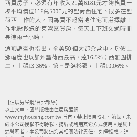
西買房子，必須有年收入21萬6181元才夠格買一
棟平均價位116萬5000元的聖荷西住宅。很多在聖
荷西工作的人，因為買不起當地住宅而選擇離工
作地點較遠的東灣區買房，每天上下班交通時間
長達兩半小時。
這項調查也指出，全美50 個大都會當中，房價上
漲幅度也以加州聖荷西最高，達16.5%；西雅圖排
二，上漲13.36%，第三是洛杉磯，上漲10.06%。
【住展房屋網/台北報導】
以上文章、圖片版權由住展房屋網
www.myhousing.com.tw 所有，禁止擅自轉貼、節錄，未
經本公司授權不得轉載、摘編或利用其它方式使用。違反上
述聲明者，本公司將追究其相關法律責任。 如需授權，請