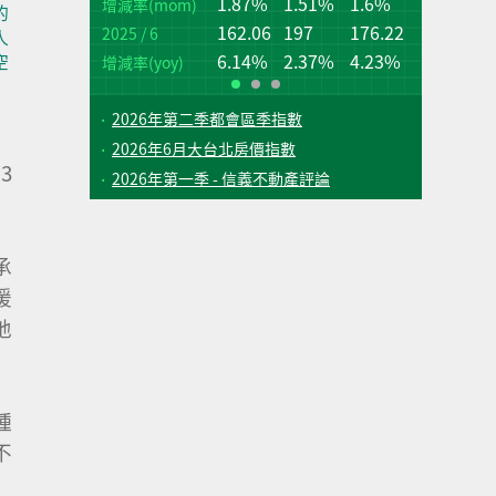
1.87%
1.51%
1.6%
桃
台
增減率(mom)
的
162.06
197
176.22
2025 / 6
增
增
人
(q
(q
6.14%
2.37%
4.23%
空
增減率(yoy)
2026年第二季都會區季指數
2026年6月大台北房價指數
3
2026年第一季 - 信義不動產評論
承
暖
地
種
不