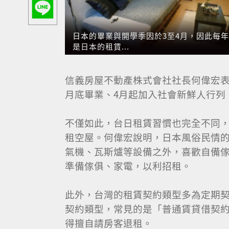
日本的畢業與開學季因於3至4月，因此每年
日本的畢業與開學季因於3至4月，因此每年
是日本的租賃...
是日本的租賃...
信義房屋不動產株式會社社長何偉宏表
月底畢業、4月起加入社會新鮮人行列
不僅如此，台日租賃習慣也完全不同
租空屋。何偉宏說明，日本風俗民情
氣機、瓦斯爐等設備之外，喜歡自備
準備傢俱、家電，以利招租。
此外，台灣的租賃契約類型多為定期
契約類型，常見的是「普通賃貸借契
得擅自請房客退租。