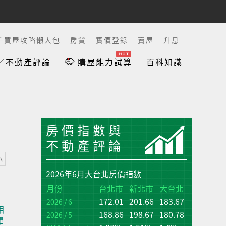
手買屋攻略懶人包
房貸
實價登錄
賣屋
升息
／不動產評論
購屋能力試算
百科知識
房價指數與
不動產評論
小
2026年6月大台北房價指數
台
台
月份
台北市
新北市
大台北
172.01
201.66
183.67
增
增
2026 / 6
相
(q
(q
168.86
198.67
180.78
2026 / 5
畢