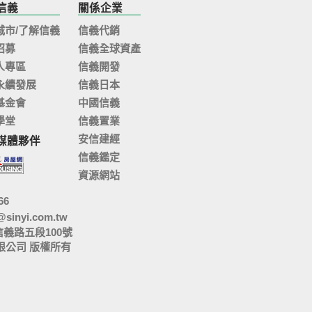
信義
關係企業
城市/了解信義
信義代銷
招募
信義全球資產
人專區
信義開發
永續發展
信義日本
基金會
中國信義
學堂
信義置業
安信建經
媒體夥伴
信義鑑定
資源網站
66
@sinyi.com.tw
信義路五段100號
限公司 版權所有