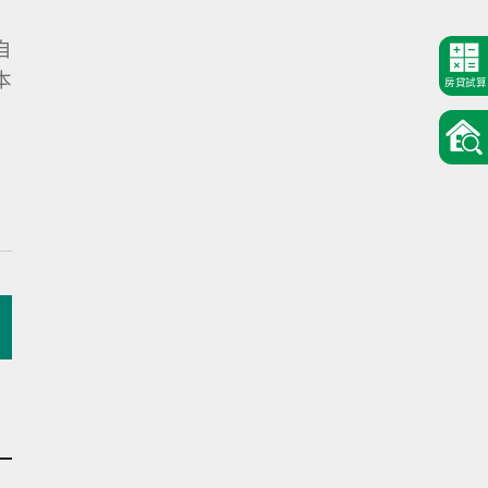
自
本
房貸試算