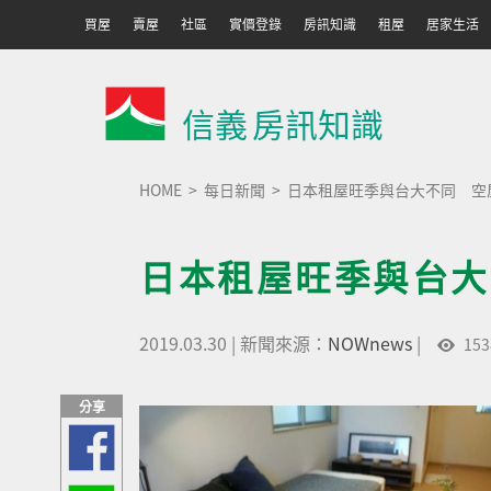
買屋
賣屋
社區
實價登錄
房訊知識
租屋
居家生活
信義
房訊知識
HOME
每日新聞
日本租屋旺季與台大不同 空
日本租屋旺季與台大
2019.03.30
|
新聞來源：
NOWnews
|
153
分享