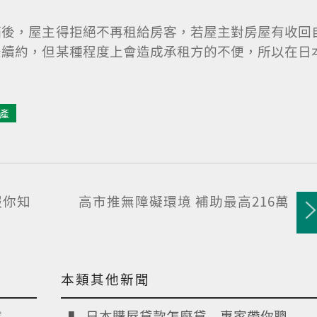
滿後，屋主得拒絕不再租給房客，若屋主對房屋有收回
法續約，但某種程度上會造成承租方的不便，所以在日
。
產
報你知
高市推無障礙環境 補助最高216萬
本類其他新聞
..
日本購屋貸款怎麼貸 專家帶你聰...