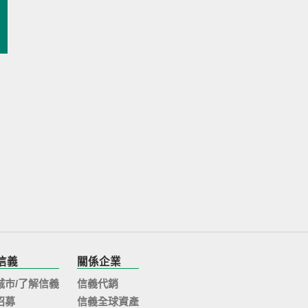
家銀行購屋貸款利率，針對首購、個人年收入及房子總價，每
是許多...
信義
關係企業
城市/了解信義
信義代銷
招募
信義全球資產