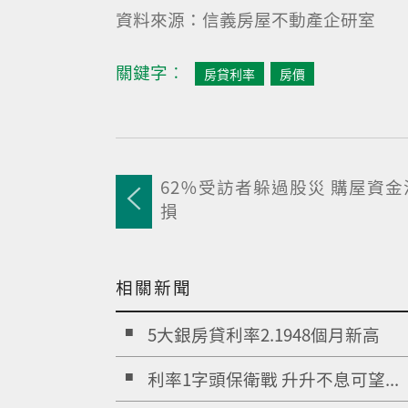
資料來源：信義房屋不動產企研室
關鍵字︰
房貸利率
房價
62％受訪者躲過股災 購屋資
損
相關新聞
5大銀房貸利率2.1948個月新高
利率1字頭保衛戰 升升不息可望...