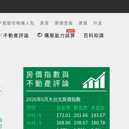
手買屋攻略懶人包
房貸
實價登錄
賣屋
升息
／不動產評論
購屋能力試算
百科知識
房價指數與
不動產評論
小
2026年6月大台北房價指數
台
台
月份
台北市
新北市
大台北
172.01
201.66
183.67
增
增
2026 / 6
由
(q
(q
168.86
198.67
180.78
2026 / 5
方