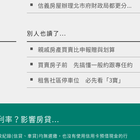
信義房屋辦理北市府財政局都更分...
別人也讀了...
親戚房產買賣比申報贈與划算
買賣房子前 先搞懂一般約跟專任約
租售社區停車位 必先看「3寶」
率？影響房貸...
繳款紀錄(信貸、車貸)均無遲繳，也沒有使用信用卡預借現金的行