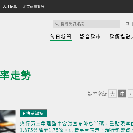
人才招募
企業永續發展
新
每日新聞
影音房市
房價指數
率走勢
調整字級
大
中
快速導讀
央行第三季理監事會議宣布降息半碼，重貼現率
1.875%降至1.75%。信義房屋表示，現行影響買