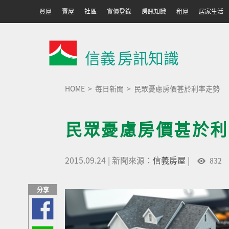
買屋
賣屋
社區
實價登錄
房訊知識
租屋
居家生活
信義
房訊知識
HOME
每日新聞
民眾憂慮房價甚於利率走勢
民眾憂慮房價甚於利
2015.09.24
|
新聞來源：
信義房屋
|
832
分享