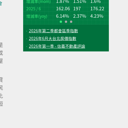
1.87%
1.51%
1.6%
桃
台
增減率(mom)
會
162.06
197
176.22
2025 / 6
增
增
(q
(q
6.14%
2.37%
4.23%
增減率(yoy)
2026年第二季都會區季指數
2026年6月大台北房價指數
是
2026年第一季 - 信義不動產評論
或
屋
貸
民
比
短