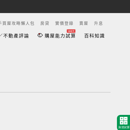
手買屋攻略懶人包
房貸
實價登錄
賣屋
升息
／不動產評論
購屋能力試算
百科知識
房貸試算