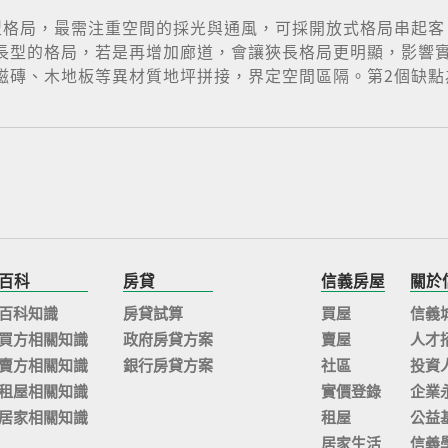
型格局，最需注重空間的採光與通風，可採開放式格局串起客
長型的格局，若是再增加廊道，會讓狹長格局更明顯，影響
磚、木地板等異材質地坪拼接，界定空間區隔。第2個缺點為
百科
房貸
信義房屋
關於
百科知識
房貸試算
買屋
信義
買方相關知識
政府房貸方案
賣屋
人才
賣方相關知識
銀行房貸方案
社區
投資
租屋相關知識
實價登錄
企業
居家相關知識
租屋
公益
居家生活
信義