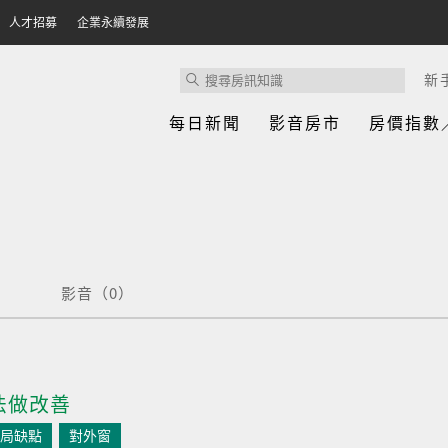
人才招募
企業永續發展
新
每日新聞
影音房市
房價指數
影音（0）
法做改善
局缺點
對外窗