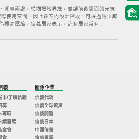
、餐廳兩處，模糊場域界線，並讓前後窗面的光線
實際使用空間，因此在室內設計階段，可透過減少廊
樓高壓縮，信義居家表示，許多居家常有...
信義
關係企業
城市/了解信義
信義代銷
招募
信義全球資產
人專區
信義開發
永續發展
信義日本
基金會
中國信義
學堂
信義置業