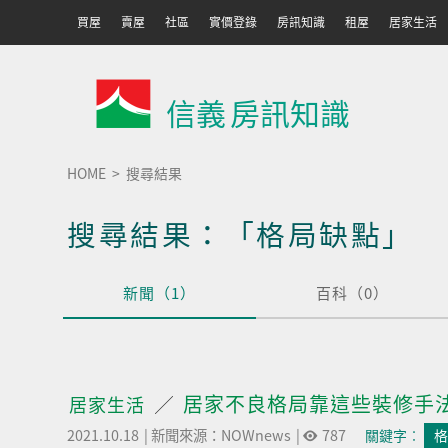
買屋
賣屋
社區
實價登錄
房訊知識
租屋
居家生活
信義
房訊知識
HOME
搜尋結果
搜尋結果：「格局缺點」
新聞（1）
百科（0）
居家不良格局靠這些裝修手
居家生活
2021.10.18
|
新聞來源：NOWnews
|
787
關鍵字︰
格