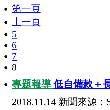
第一頁
上一頁
5
6
7
8
專題報導
低自備款＋長
2018.11.14
新聞來源：S