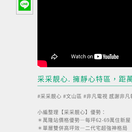
采采靚心. 擁靜心特區，距
#采采靚心​ #文山區​ #非凡電視​ 感謝非
小編整理【采采靚心】優勢：
＊萬隆站價格優勢—每坪62-69萬住新屋
＊單層雙併高坪效—二代宅超強神格局