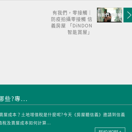
有我們，零接觸｜
防疫拍攝零接觸 信
義房屋 「DiNDON
智能賞屋」
些?專...
賣屋成本？土地增值稅是什麼呢?今天《房屋聽信義》邀請到信義
稅及賣屋成本如何計算...
READ MORE +