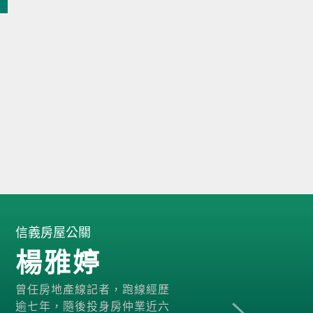
信義房屋公關
楊雅婷
曾任房地產線記者，跑線經歷
逾七年，隨後投身房仲業近六