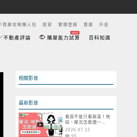
手買屋攻略懶人包
房貸
實價登錄
賣屋
升息
／不動產評論
購屋能力試算
百科知識
相關影音
最新影音
看房不是只看裝潢！地
段、屋況怎麼選一...
2026.07.15
95