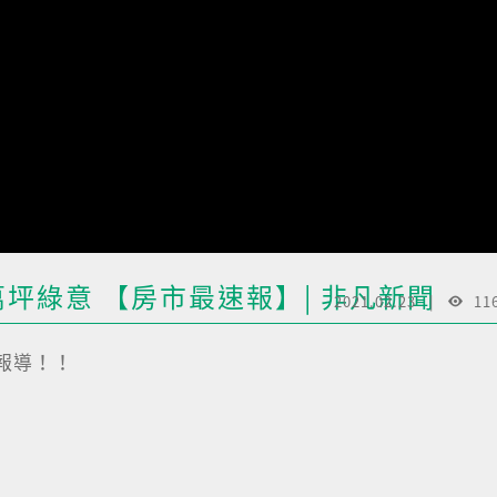
萬坪綠意 【房市最速報】| 非凡新聞
2021.02.23
11
凡報導！！