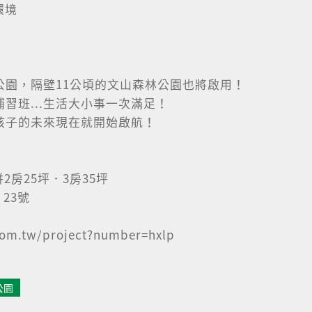
環境
公園，隔壁11公頃的文山森林公園也將啟用！
習班...生活大小事一次滿足！
孩子的未來現在就開始啟航！
2房25坪．3房35坪
23號
m.tw/project?number=hxlp
公園