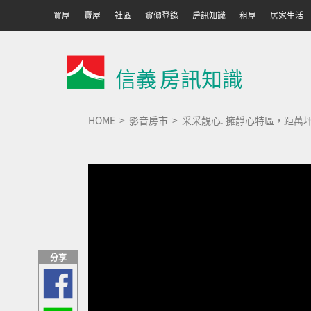
買屋
賣屋
社區
實價登錄
房訊知識
租屋
居家生活
信義
房訊知識
HOME
影音房市
采采靚心. 擁靜心特區，距萬坪
分享