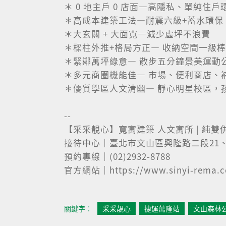
＊ 0 地主戶 0 店面—高隱私、單純住戶
＊高成本建築工法—耐震六級+蓄水環保
＊大玄關 + 大面寬—減少虛坪不浪費
＊樑柱外推+格局方正— 收納空間一級棒
＊緊鄰萬坪綠意— 散步五分鐘景美運動
＊多元商圈機能佳— 市場、便利商店、補
＊優質學區人文清幽— 靜心明星校區，
--
【采采靚心】寬寓建築 人文寓所 | 純雙併
接待中心｜臺北市文山區興隆路二段21、
預約專線｜(02)2932-8788
官方網站｜https://www.sinyi-rema.co
關鍵字︰
采采靚心
捷運萬隆站
文山森林