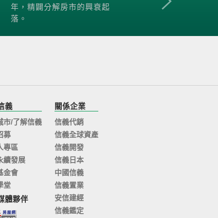
年，精闢分解房市的興衰起
落。
信義
關係企業
城市/了解信義
信義代銷
招募
信義全球資產
人專區
信義開發
永續發展
信義日本
基金會
中國信義
學堂
信義置業
安信建經
媒體夥伴
信義鑑定