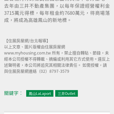
去年由三井不動產集團，以每年保證經營權利金
3715萬元得標，每年租金約7680萬元，待商場落
成，將成為高雄鳳山的新地標。
【住展房屋網/台北報導】
以上文章、圖片版權由住展房屋網
www.myhousing.com.tw 所有，禁止擅自轉貼、節錄，未
經本公司授權不得轉載、摘編或利用其它方式使用。違反上
述聲明者，本公司將追究其相關法律責任。 如需授權，請
與住展房屋網連絡（02）8797-3579
關鍵字︰
鳳山LaLaport
三井Outlet