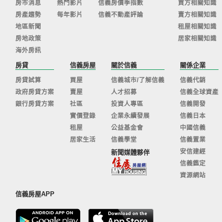
房市消息
熱門影片
信義房價季指數
買方相關知識
房產趨勢
每年影片
信義不動產評論
賣方相關知識
地區新聞
租屋相關知識
房地政策
居家相關知識
海外房訊
房貸
信義房屋
關於信義
關係企業
房貸試算
買屋
信義城市/了解信義
信義代銷
政府房貸方案
賣屋
人才招募
信義全球資產
銀行房貸方案
社區
投資人專區
信義開發
實價登錄
企業永續發展
信義日本
租屋
公益基金會
中國信義
居家生活
信義學堂
信義置業
安信建經
新聞媒體夥伴
信義鑑定
資源網站
信義房屋APP