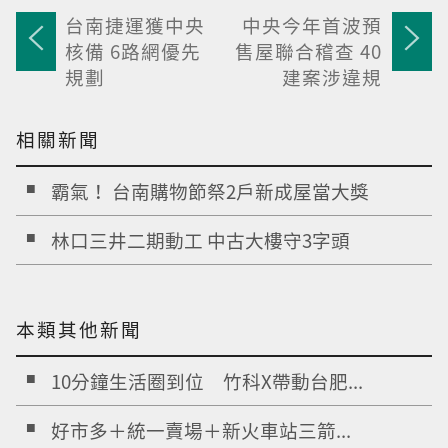
台南捷運獲中央
中央今年首波預
核備 6路網優先
售屋聯合稽查 40
規劃
建案涉違規
相關新聞
霸氣！ 台南購物節祭2戶新成屋當大獎
林口三井二期動工 中古大樓守3字頭
本類其他新聞
10分鐘生活圈到位 竹科X帶動台肥...
好市多＋統一賣場＋新火車站三箭...