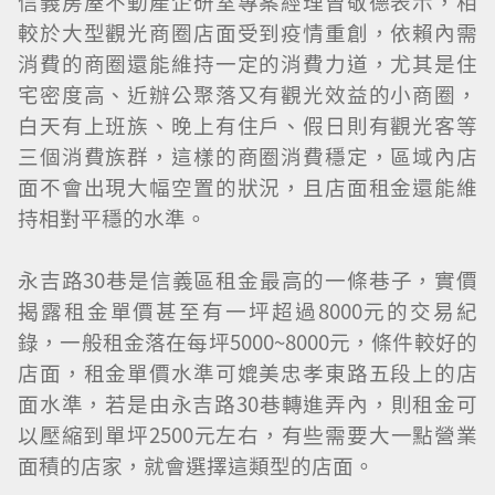
信義房屋不動產企研室專案經理曾敬德表示，相
較於大型觀光商圈店面受到疫情重創，依賴內需
消費的商圈還能維持一定的消費力道，尤其是住
宅密度高、近辦公聚落又有觀光效益的小商圈，
白天有上班族、晚上有住戶、假日則有觀光客等
三個消費族群，這樣的商圈消費穩定，區域內店
面不會出現大幅空置的狀況，且店面租金還能維
持相對平穩的水準。
永吉路30巷是信義區租金最高的一條巷子，實價
揭露租金單價甚至有一坪超過8000元的交易紀
錄，一般租金落在每坪5000~8000元，條件較好的
店面，租金單價水準可媲美忠孝東路五段上的店
面水準，若是由永吉路30巷轉進弄內，則租金可
以壓縮到單坪2500元左右，有些需要大一點營業
面積的店家，就會選擇這類型的店面。