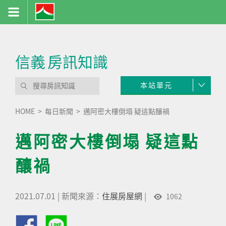
信義
房訊知識
本站單元
HOME
每日新聞
邁阿密大樓倒塌 疑這點釀禍
邁阿密大樓倒塌 疑這點
釀禍
2021.07.01
|
新聞來源：
住展房屋網
|
1062