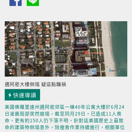
邁阿密大樓倒塌 疑這點釀禍
快速導讀
美國佛羅里達州邁阿密郊區一棟40年公寓大樓於6月24
日凌晨局部突然崩塌，截至同月29日，已造成11人喪
命，更有約150人仍下落不明，針對這美國歷史上最致
命的建築物倒塌意外，除搜救作業持續進行，相關單位