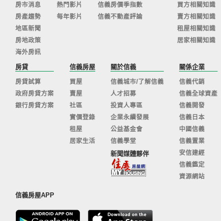
房市消息
熱門影片
信義房價季指數
買方相關知識
房產趨勢
每年影片
信義不動產評論
賣方相關知識
地區新聞
租屋相關知識
房地政策
居家相關知識
海外房訊
房貸
信義房屋
關於信義
關係企業
房貸試算
買屋
信義城市/了解信義
信義代銷
政府房貸方案
賣屋
人才招募
信義全球資產
銀行房貸方案
社區
投資人專區
信義開發
實價登錄
企業永續發展
信義日本
租屋
公益基金會
中國信義
居家生活
信義學堂
信義置業
安信建經
新聞媒體夥伴
信義鑑定
資源網站
信義房屋APP